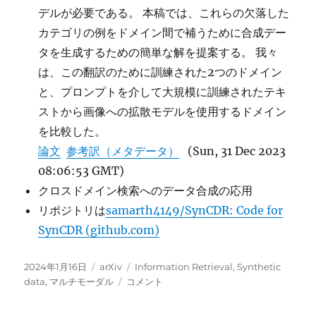
デルが必要である。 本稿では、これらの欠落した
カテゴリの例をドメイン間で補うために合成デー
タを生成するための簡単な解を提案する。 我々
は、この翻訳のために訓練された2つのドメイン
と、プロンプトを介して大規模に訓練されたテキ
ストから画像への拡散モデルを使用するドメイン
を比較した。
論文
参考訳（メタデータ）
(Sun, 31 Dec 2023
08:06:53 GMT)
クロスドメイン検索へのデータ合成の応用
リポジトリは
samarth4149/SynCDR: Code for
SynCDR (github.com)
投
カ
タ
2024年1月16日
arXiv
Information Retrieval
,
Synthetic
稿
テ
SynCDR
グ
data
,
マルチモーダル
コメント
日:
ゴ
に
リ