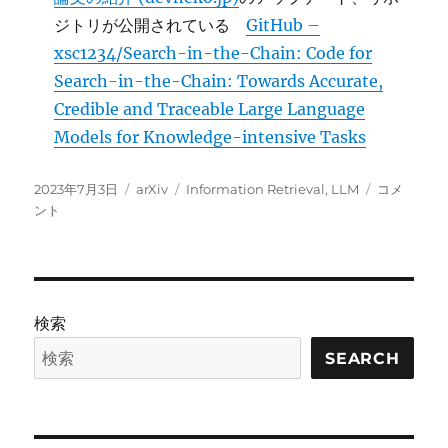
ジトリが公開されている
GitHub –
xsc1234/Search-in-the-Chain: Code for
Search-in-the-Chain: Towards Accurate,
Credible and Traceable Large Language
Models for Knowledge-intensive Tasks
投
カ
タ
SearChain:
2023年7月3日
arXiv
Information Retrieval
,
LLM
コメ
稿
テ
グ
Search-
ント
日:
ゴ
in-
リ
the-
ー
Chain
の
リ
検索
ポ
ジ
SEARCH
ト
リ
に