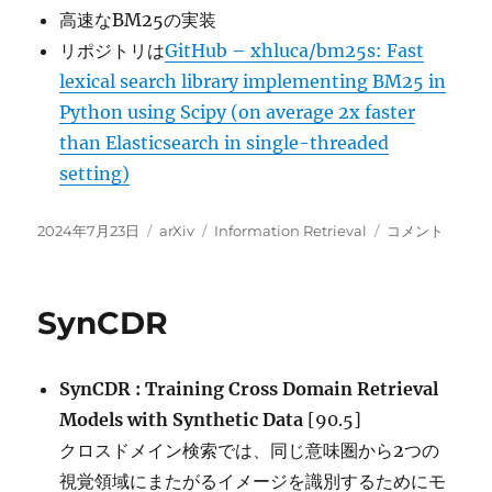
高速なBM25の実装
リポジトリは
GitHub – xhluca/bm25s: Fast
lexical search library implementing BM25 in
Python using Scipy (on average 2x faster
than Elasticsearch in single-threaded
setting)
投
カ
タ
BM25S:
2024年7月23日
arXiv
Information Retrieval
コメント
稿
テ
グ
Orders
日:
ゴ
of
リ
magnitude
SynCDR
ー
faster
lexical
search
SynCDR : Training Cross Domain Retrieval
via
eager
Models with Synthetic Data
[90.5]
sparse
クロスドメイン検索では、同じ意味圏から2つの
scoring
視覚領域にまたがるイメージを識別するためにモ
に