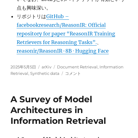
点も興味深い。
リポジトリは
GitHub –
facebookresearch/ReasonIR: Official
repository for paper “ReasonIR Training
Retrievers for Reasoning Tasks”.
、
reasonir/ReasonIR-8B · Hugging Face
投
カ
タ
2025年5月5日
arXiv
Document Retrieval
,
Information
稿
テ
グ
ReasonIR:
Retrieval
,
Synthetic data
コメント
日:
ゴ
Training
リ
Retrievers
ー
for
A Survey of Model
Reasoning
Tasks
Architectures in
に
Information Retrieval