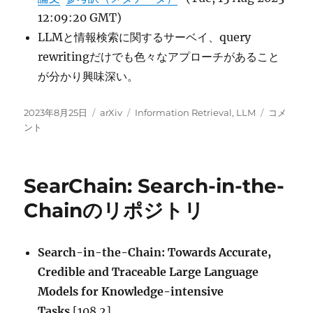
12:09:20 GMT)
LLMと情報検索に関するサーベイ、query
rewritingだけでも色々なアプローチがあること
が分かり興味深い。
投
カ
タ
Large
2023年8月25日
arXiv
Information Retrieval
,
LLM
コメ
稿
テ
グ
Languag
ント
日:
ゴ
Models
リ
for
ー
Informati
SearChain: Search-in-the-
Retrieval:
A
Chainのリポジトリ
Survey
に
Search-in-the-Chain: Towards Accurate,
Credible and Traceable Large Language
Models for Knowledge-intensive
Tasks
[108.2]