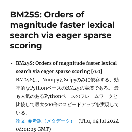
リ
Model
ー
Archite
BM25S: Orders of
in
Inform
magnitude faster lexical
Retriev
search via eager sparse
scoring
BM25S: Orders of magnitude faster lexical
search via eager sparse scoring
[0.0]
BM25Sは、NumpyとScipyのみに依存する、効
率的なPythonベースのBM25の実装である。 最
も人気のあるPythonベースのフレームワークと
比較して最大500倍のスピードアップを実現して
いる。
論文
参考訳（メタデータ）
(Thu, 04 Jul 2024
04:01:05 GMT)