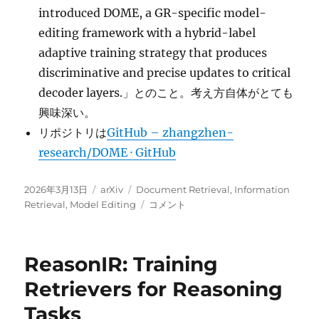
introduced DOME, a GR-specific model-
editing framework with a hybrid-label
adaptive training strategy that produces
discriminative and precise updates to critical
decoder layers.」とのこと。考え方自体がとても
興味深い。
リポジトリは
GitHub – zhangzhen-
research/DOME · GitHub
投
カ
タ
2026年3月13日
arXiv
Document Retrieval
,
Information
稿
テ
グ
Model
Retrieval
,
Model Editing
コメント
日:
ゴ
Editing
リ
for
ー
New
ReasonIR: Training
Document
Integration
Retrievers for Reasoning
in
Tasks
Generative