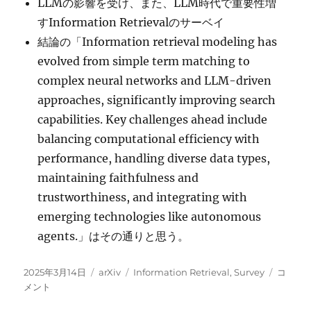
LLMの影響を受け、また、LLM時代で重要性増
すInformation Retrievalのサーベイ
結論の「Information retrieval modeling has
evolved from simple term matching to
complex neural networks and LLM-driven
approaches, significantly improving search
capabilities. Key challenges ahead include
balancing computational efficiency with
performance, handling diverse data types,
maintaining faithfulness and
trustworthiness, and integrating with
emerging technologies like autonomous
agents.」はその通りと思う。
投
カ
タ
A
2025年3月14日
arXiv
Information Retrieval
,
Survey
コ
稿
テ
グ
Survey
メント
日:
ゴ
of