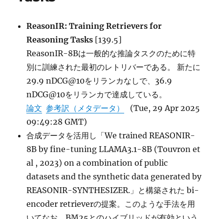
Information
Retrieval
に
ReasonIR: Training Retrievers for
Reasoning Tasks
[139.5]
ReasonIR-8Bは一般的な推論タスクのために特
別に訓練された最初のレトリバーである。 新たに
29.9 nDCG@10をリランカなしで、36.9
nDCG@10をリランカで達成している。
論文
参考訳（メタデータ）
(Tue, 29 Apr 2025
09:49:28 GMT)
合成データを活用し「We trained REASONIR-
8B by fine-tuning LLAMA3.1-8B (Touvron et
al , 2023) on a combination of public
datasets and the synthetic data generated by
REASONIR-SYNTHESIZER.」と構築された bi-
encoder retrieverの提案。このような手法を用
いてなお、BM25とのハイブリッドが有効という