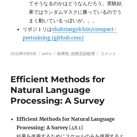
てそうなるのかはどうなんだろう。実験結
果ではランダムマスクに勝っているのでう
まく動いているっぽいが。。。
リポジトリは
shahriargolchin/compact-
pretraining (github.com)
投
カ
タ
A
2022年9月9日
arXiv
効率性
,
自然言語処理
コメント
稿
テ
グ
Compact
日:
ゴ
Pretraining
リ
Approach
Efficient Methods for
ー
for
Neural
Natural Language
Language
Processing: A Survey
Models
に
Efficient Methods for Natural Language
Processing: A Survey
[48.1]
結果を改善するためにスケールのみを使用すると