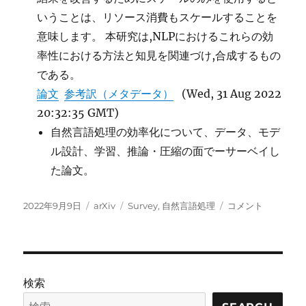
いうことは、リソース消費もスケールすることを
意味します。 本研究は,NLPにおけるこれらの効
率性における方法と知見を関連づけ,合成するもの
である。
論文
参考訳（メタデータ）
(Wed, 31 Aug 2022
20:32:35 GMT)
自然言語処理の効率化について、データ、モデ
ル設計、学習、推論・圧縮の面でーサーベイし
た論文。
投
カ
タ
Efficient
2022年9月9日
arXiv
Survey
,
自然言語処理
コメント
稿
テ
グ
Methods
日:
ゴ
for
リ
Natural
ー
Language
Processing:
検索
A
Survey