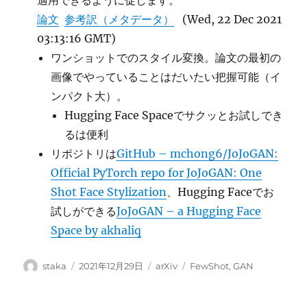
適用できるように促します。
論文
参考訳（メタデータ）
(Wed, 22 Dec 2021
03:13:16 GMT)
ワンショットでのスタイル変換。論文の最初の
画像でやっていることはだいたい把握可能（イ
ンパクト大）。
Hugging Face Spaceでサクッとお試しでき
るは便利
リポジトリは
GitHub – mchong6/JoJoGAN:
Official PyTorch repo for JoJoGAN: One
Shot Face Stylization
、Hugging Faceでお
試しができる
JoJoGAN – a Hugging Face
Space by akhaliq
投
投
カ
タ
staka
2021年12月29日
arXiv
FewShot
,
GAN
稿
稿
テ
グ
者
日:
ゴ