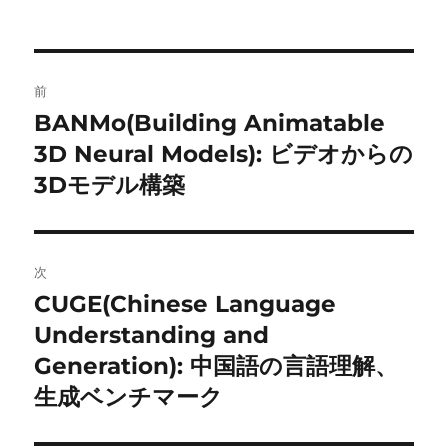
投
前
稿
BANMo(Building Animatable
前
の
3D Neural Models): ビデオからの
ナ
投
3Dモデル構築
ビ
稿:
ゲ
次
ー
CUGE(Chinese Language
次
シ
の
Understanding and
投
ョ
Generation): 中国語の言語理解、
稿:
生成ベンチマーク
ン