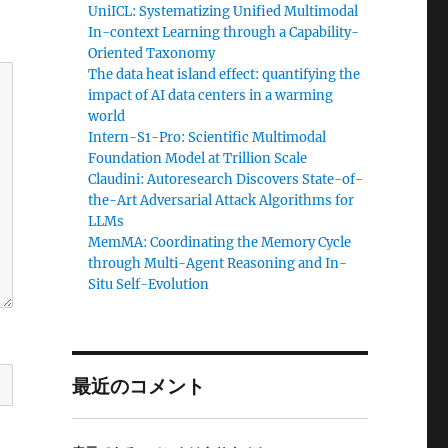
UniICL: Systematizing Unified Multimodal
In-context Learning through a Capability-
Oriented Taxonomy
The data heat island effect: quantifying the
impact of AI data centers in a warming
world
Intern-S1-Pro: Scientific Multimodal
Foundation Model at Trillion Scale
Claudini: Autoresearch Discovers State-of-
the-Art Adversarial Attack Algorithms for
LLMs
MemMA: Coordinating the Memory Cycle
through Multi-Agent Reasoning and In-
Situ Self-Evolution
最近のコメント