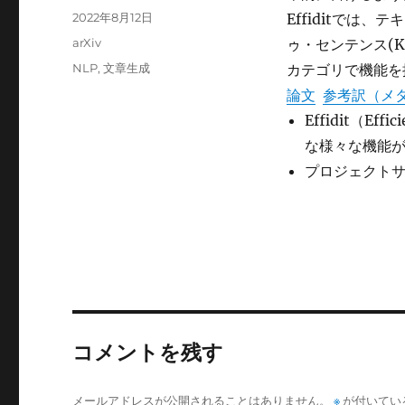
稿
投
2022年8月12日
Effiditでは
者
稿
カ
arXiv
ゥ・センテンス(K
日:
テ
タ
NLP
,
文章生成
カテゴリで機能を
ゴ
グ
論文
参考訳（メ
リ
ー
Effidit（Eff
な様々な機能
プロジェクト
コメントを残す
メールアドレスが公開されることはありません。
※
が付いてい