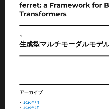
稿
ferret: a Framework for
前
の
ナ
Transformers
投
ビ
稿:
ゲ
次
ー
生成型マルチモーダルモデルへの
次
の
シ
投
ョ
稿:
ン
アーカイブ
2026年3月
2026年2月