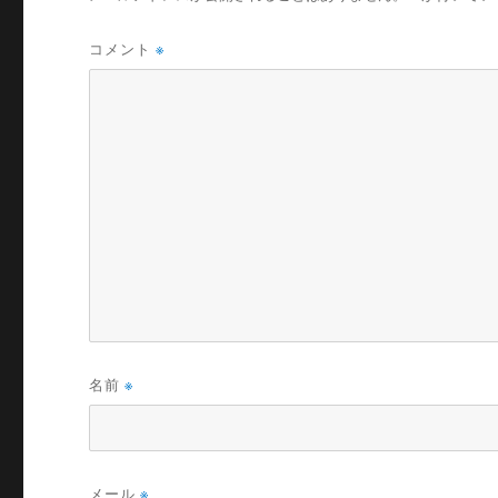
コメント
※
名前
※
メール
※