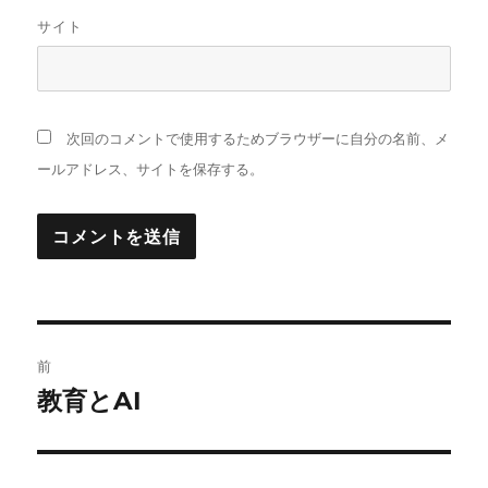
サイト
次回のコメントで使用するためブラウザーに自分の名前、メ
ールアドレス、サイトを保存する。
投
前
稿
教育とAI
前
の
ナ
投
ビ