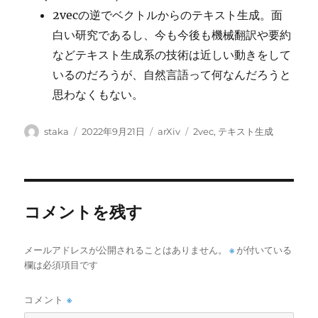
2vecの逆でベクトルからのテキスト生成。面
白い研究であるし、今も今後も機械翻訳や要約
などテキスト生成系の技術は近しい動きをして
いるのだろうが、自然言語って何なんだろうと
思わなくもない。
投
投
カ
タ
staka
2022年9月21日
arXiv
2vec
,
テキスト生成
稿
稿
テ
グ
者
日:
ゴ
リ
ー
コメントを残す
メールアドレスが公開されることはありません。
※
が付いている
欄は必須項目です
コメント
※