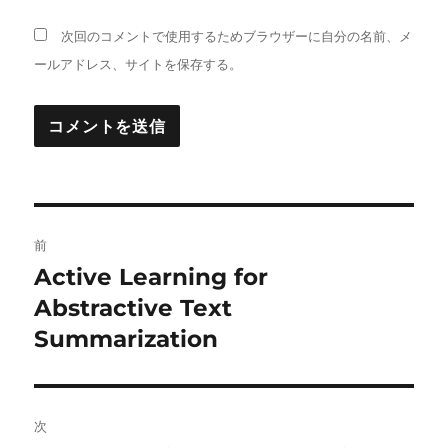
次回のコメントで使用するためブラウザーに自分の名前、メ
ールアドレス、サイトを保存する。
投
前
稿
Active Learning for
前
の
Abstractive Text
ナ
投
Summarization
ビ
稿:
ゲ
次
ー