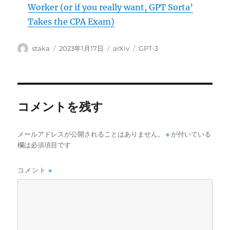
Worker (or if you really want, GPT Sorta’
Takes the CPA Exam)
投
投
カ
タ
staka
2023年1月17日
arXiv
GPT-3
稿
稿
テ
グ
者
日:
ゴ
リ
ー
コメントを残す
メールアドレスが公開されることはありません。
※
が付いている
欄は必須項目です
コメント
※