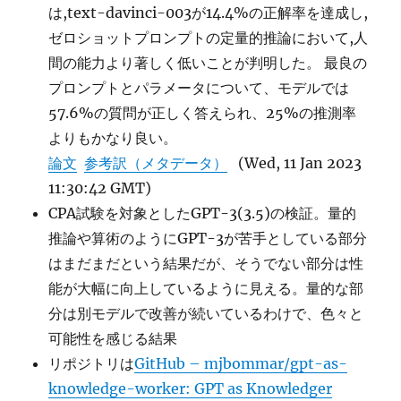
は,text-davinci-003が14.4%の正解率を達成し,
ゼロショットプロンプトの定量的推論において,人
間の能力より著しく低いことが判明した。 最良の
プロンプトとパラメータについて、モデルでは
57.6%の質問が正しく答えられ、25%の推測率
よりもかなり良い。
論文
参考訳（メタデータ）
(Wed, 11 Jan 2023
11:30:42 GMT)
CPA試験を対象としたGPT-3(3.5)の検証。量的
推論や算術のようにGPT-3が苦手としている部分
はまだまだという結果だが、そうでない部分は性
能が大幅に向上しているように見える。量的な部
分は別モデルで改善が続いているわけで、色々と
可能性を感じる結果
リポジトリは
GitHub – mjbommar/gpt-as-
knowledge-worker: GPT as Knowledger