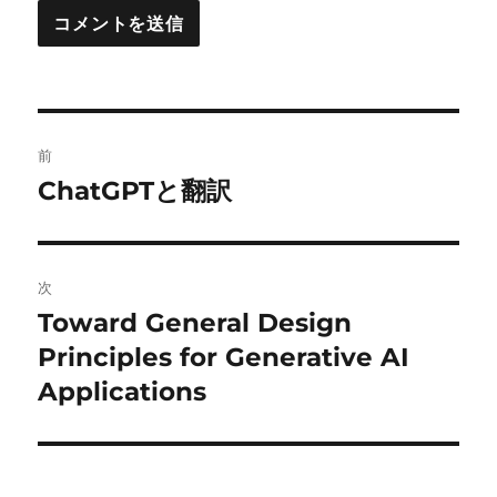
投
前
稿
ChatGPTと翻訳
前
の
ナ
投
ビ
稿:
次
ゲ
Toward General Design
次
の
Principles for Generative AI
ー
投
Applications
シ
稿:
ョ