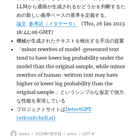
LLMから通路が生成されるかどうかを判断するた
めの新しい曲率ベースの基準を定義する。
論文
参考訳（メタデータ）
(Thu, 26 Jan 2023
18:44:06 GMT)
機械が生成されたテキストを検出する手法の提案
「minor rewrites of model-generated text
tend to have lower log probability under the
model than the original sample, while minor
rewrites of human-written text may have
higher or lower log probability than the
original sample.」というシンプルな仮定で強力
な性能を実現している
プロジェクトサイトは
DetectGPT
(ericmitchell.ai)
投
投
カ
タ
staka
2023年1月31日
arXiv
GPT-#