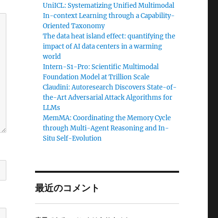
UniICL: Systematizing Unified Multimodal
In-context Learning through a Capability-
Oriented Taxonomy
The data heat island effect: quantifying the
impact of AI data centers in a warming
world
Intern-S1-Pro: Scientific Multimodal
Foundation Model at Trillion Scale
Claudini: Autoresearch Discovers State-of-
the-Art Adversarial Attack Algorithms for
LLMs
MemMA: Coordinating the Memory Cycle
through Multi-Agent Reasoning and In-
Situ Self-Evolution
最近のコメント