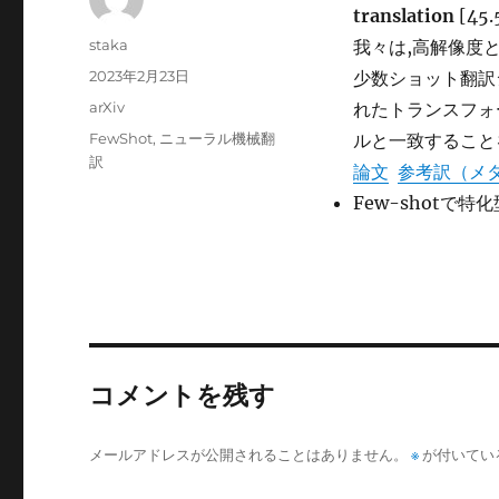
translation
[45.
投
staka
我々は,高解像度
稿
投
2023年2月23日
少数ショット翻訳
者
稿
カ
arXiv
れたトランスフォ
日:
テ
タ
FewShot
,
ニューラル機械翻
ルと一致すること
ゴ
グ
訳
論文
参考訳（メ
リ
ー
Few-shot
コメントを残す
メールアドレスが公開されることはありません。
※
が付いてい