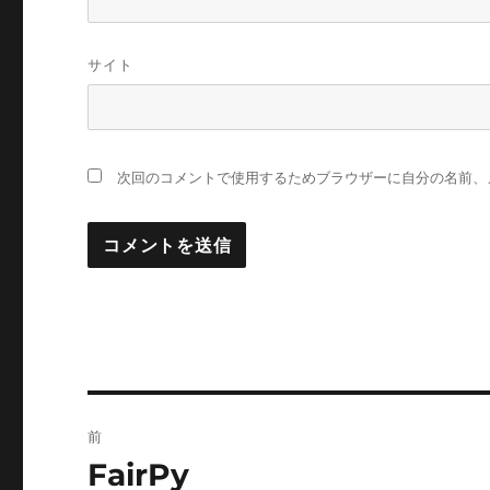
サイト
次回のコメントで使用するためブラウザーに自分の名前、
投
前
稿
FairPy
前