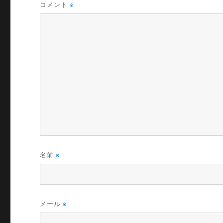
コメント
※
名前
※
メール
※