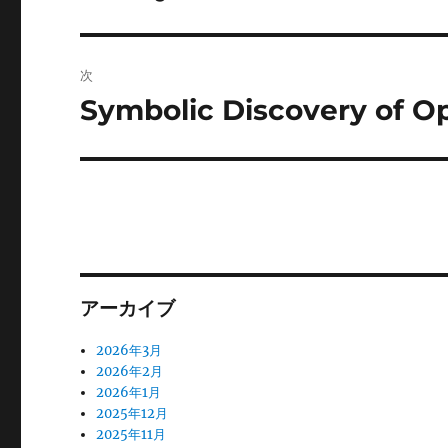
の
ナ
投
ビ
稿:
次
ゲ
Symbolic Discovery of O
次
の
ー
投
シ
稿:
ョ
ン
アーカイブ
2026年3月
2026年2月
2026年1月
2025年12月
2025年11月