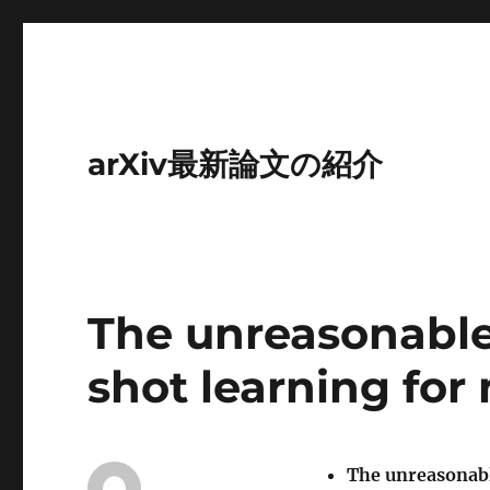
arXiv最新論文の紹介
The unreasonable 
shot learning for
The unreasonabl