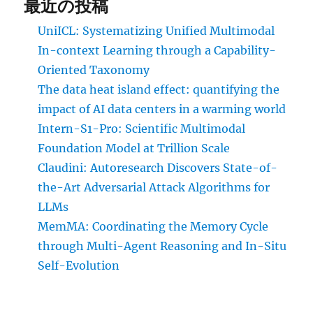
最近の投稿
UniICL: Systematizing Unified Multimodal
In-context Learning through a Capability-
Oriented Taxonomy
The data heat island effect: quantifying the
impact of AI data centers in a warming world
Intern-S1-Pro: Scientific Multimodal
Foundation Model at Trillion Scale
Claudini: Autoresearch Discovers State-of-
the-Art Adversarial Attack Algorithms for
LLMs
MemMA: Coordinating the Memory Cycle
through Multi-Agent Reasoning and In-Situ
Self-Evolution