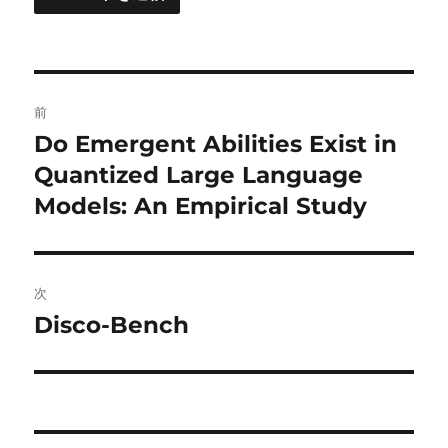
投
前
稿
Do Emergent Abilities Exist in
前
の
Quantized Large Language
ナ
投
Models: An Empirical Study
ビ
稿:
ゲ
次
ー
Disco-Bench
次
シ
の
投
ョ
稿:
ン