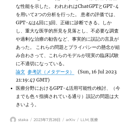
な性能を示した。 われわれはChatGPTとGPT-4
を用いて2つの分析を行った。 患者の評価では、
GPT-4は4回に3回、正確に診断できる。しか
し、重大な医学的所見を見落とし、不必要な調査
や過剰な治療の勧告など、事実的に誤記の言及が
あった。 これらの問題とプライバシーの懸念が組
み合わさって、これらのモデルが現実の臨床試験
に不適切になっている。
論文
参考訳（メタデータ）
(Sun, 16 Jul 2023
21:19:47 GMT)
医療分野におけるGPT-4活用可能性の検討、（今
までも色々指摘されている通り）誤記の問題は大
きいよう。
投
投
カ
タ
staka
2023年7月28日
arXiv
LLM
,
医療
稿
稿
テ
グ