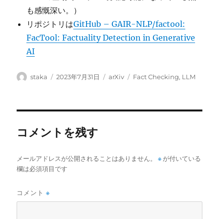
も感慨深い。）
リポジトリは
GitHub – GAIR-NLP/factool:
FacTool: Factuality Detection in Generative
AI
投
投
カ
タ
staka
2023年7月31日
arXiv
Fact Checking
,
LLM
稿
稿
テ
グ
者
日:
ゴ
リ
ー
コメントを残す
メールアドレスが公開されることはありません。
※
が付いている
欄は必須項目です
コメント
※