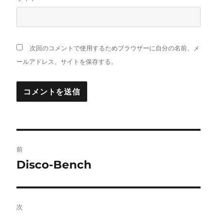
次回のコメントで使用するためブラウザーに自分の名前、メ
ールアドレス、サイトを保存する。
投
前
稿
Disco-Bench
前
の
ナ
投
ビ
稿:
次