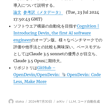
導入について説明する。
論文
参考訳（メタデータ）
(Tue, 23 Jul 2024
17:50:43 GMT)
ソフトウエア構築の自動化を目指す
Cognition |
Introducing Devin, the first AI software
engineer
のオープン版。様々なベンチマークでの
評価や他手法との比較も興味深い。ベースモデル
としてはClaude 3.5 sonnetの優秀さが目立ち、
Claude 3.5 Opusに期待大。
リポジトリは
GitHub –
OpenDevin/OpenDevin:
OpenDevin: Code
Less, Make More
投
投
カ
タ
staka
2024年7月30日
arXiv
LLM
,
コード自動生成
稿
稿
テ
グ