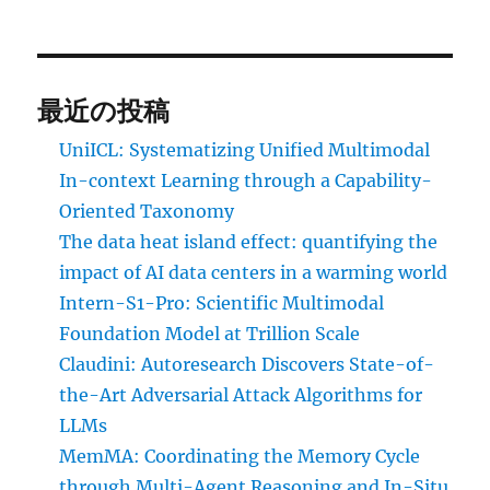
最近の投稿
UniICL: Systematizing Unified Multimodal
In-context Learning through a Capability-
Oriented Taxonomy
The data heat island effect: quantifying the
impact of AI data centers in a warming world
Intern-S1-Pro: Scientific Multimodal
Foundation Model at Trillion Scale
Claudini: Autoresearch Discovers State-of-
the-Art Adversarial Attack Algorithms for
LLMs
MemMA: Coordinating the Memory Cycle
through Multi-Agent Reasoning and In-Situ