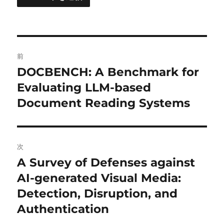
投
前
稿
DOCBENCH: A Benchmark for
前
の
Evaluating LLM-based
ナ
投
Document Reading Systems
ビ
稿:
ゲ
次
ー
A Survey of Defenses against
次
シ
の
AI-generated Visual Media:
投
ョ
Detection, Disruption, and
稿:
Authentication
ン