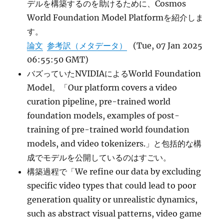
デルを構築するのを助けるために、Cosmos
World Foundation Model Platformを紹介しま
す。
論文
参考訳（メタデータ）
(Tue, 07 Jan 2025
06:55:50 GMT)
バズっていたNVIDIAによるWorld Foundation
Model。「Our platform covers a video
curation pipeline, pre-trained world
foundation models, examples of post-
training of pre-trained world foundation
models, and video tokenizers.」と包括的な構
成でモデルを公開しているのはすごい。
構築過程で「We refine our data by excluding
specific video types that could lead to poor
generation quality or unrealistic dynamics,
such as abstract visual patterns, video game