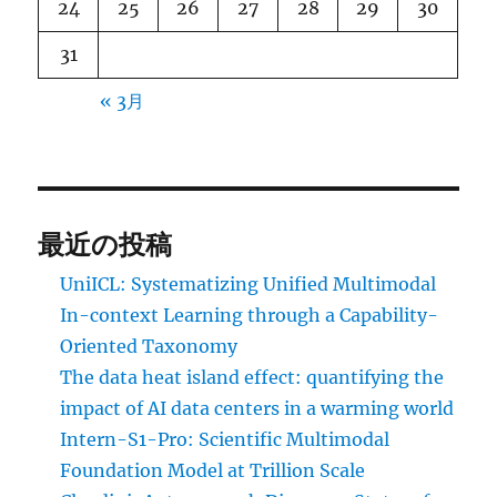
24
25
26
27
28
29
30
31
« 3月
最近の投稿
UniICL: Systematizing Unified Multimodal
In-context Learning through a Capability-
Oriented Taxonomy
The data heat island effect: quantifying the
impact of AI data centers in a warming world
Intern-S1-Pro: Scientific Multimodal
Foundation Model at Trillion Scale