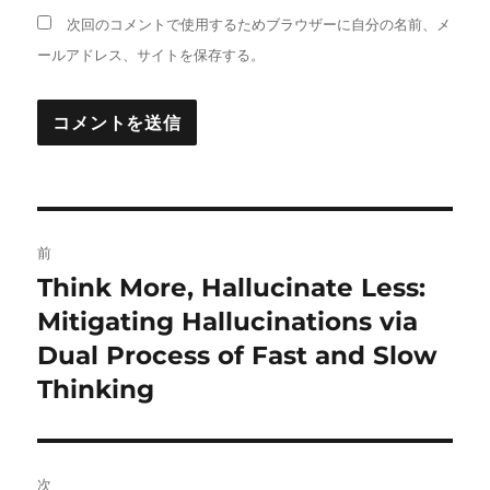
次回のコメントで使用するためブラウザーに自分の名前、メ
ールアドレス、サイトを保存する。
投
前
稿
Think More, Hallucinate Less:
前
の
Mitigating Hallucinations via
ナ
投
Dual Process of Fast and Slow
ビ
稿:
Thinking
ゲ
ー
次