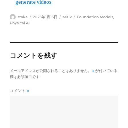
generate videos.
投
投
カ
タ
staka
2025年1月13日
arXiv
Foundation Models
,
稿
稿
テ
グ
Physical AI
者
日:
ゴ
リ
ー
コメントを残す
メールアドレスが公開されることはありません。
※
が付いている
欄は必須項目です
コメント
※