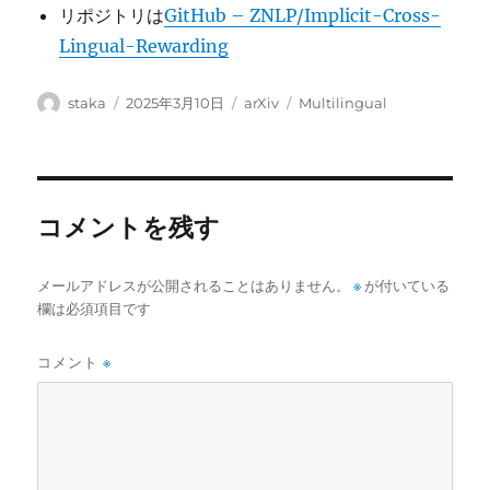
リポジトリは
GitHub – ZNLP/Implicit-Cross-
Lingual-Rewarding
投
投
カ
タ
staka
2025年3月10日
arXiv
Multilingual
稿
稿
テ
グ
者
日:
ゴ
リ
ー
コメントを残す
メールアドレスが公開されることはありません。
※
が付いている
欄は必須項目です
コメント
※