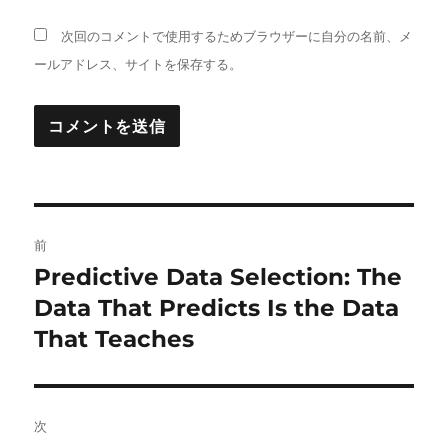
次回のコメントで使用するためブラウザーに自分の名前、メ
ールアドレス、サイトを保存する。
投
前
稿
Predictive Data Selection: The
前
の
Data That Predicts Is the Data
ナ
投
That Teaches
ビ
稿:
ゲ
次
ー