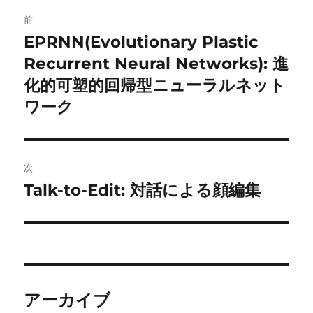
投
前
稿
EPRNN(Evolutionary Plastic
前
の
Recurrent Neural Networks): 進
ナ
投
化的可塑的回帰型ニューラルネット
ビ
稿:
ワーク
ゲ
ー
次
シ
Talk-to-Edit: 対話による顔編集
次
ョ
の
投
ン
稿:
アーカイブ