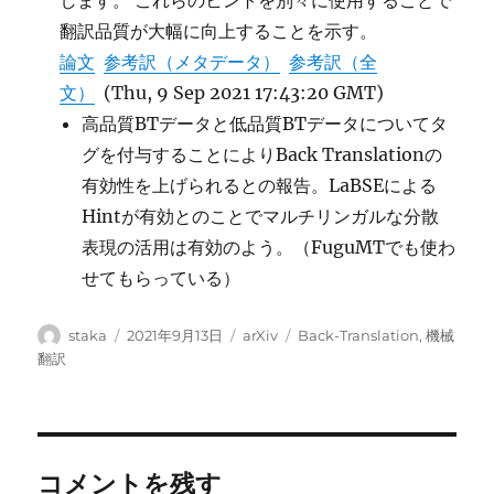
します。 これらのヒントを別々に使用することで
翻訳品質が大幅に向上することを示す。
論文
参考訳（メタデータ）
参考訳（全
文）
(Thu, 9 Sep 2021 17:43:20 GMT)
高品質BTデータと低品質BTデータについてタ
グを付与することによりBack Translationの
有効性を上げられるとの報告。LaBSEによる
Hintが有効とのことでマルチリンガルな分散
表現の活用は有効のよう。（FuguMTでも使わ
せてもらっている）
投
投
カ
タ
staka
2021年9月13日
arXiv
Back-Translation
,
機械
稿
稿
テ
グ
翻訳
者
日:
ゴ
リ
ー
コメントを残す