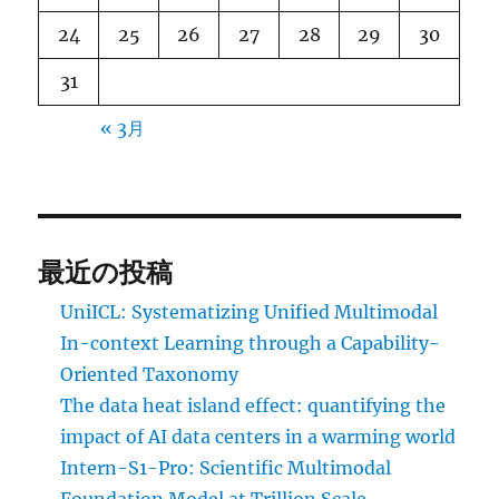
24
25
26
27
28
29
30
31
« 3月
最近の投稿
UniICL: Systematizing Unified Multimodal
In-context Learning through a Capability-
Oriented Taxonomy
The data heat island effect: quantifying the
impact of AI data centers in a warming world
Intern-S1-Pro: Scientific Multimodal