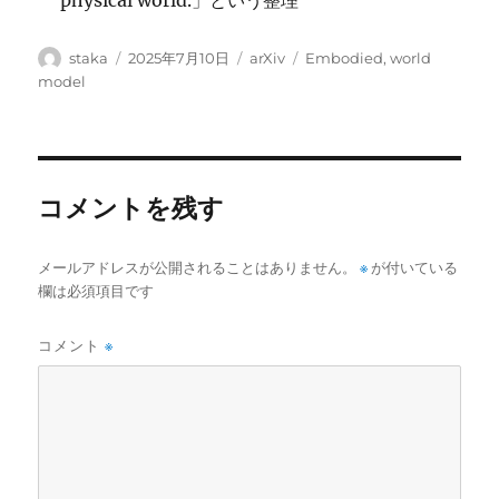
physical world.」という整理
投
投
カ
タ
staka
2025年7月10日
arXiv
Embodied
,
world
稿
稿
テ
グ
model
者
日:
ゴ
リ
ー
コメントを残す
メールアドレスが公開されることはありません。
※
が付いている
欄は必須項目です
コメント
※