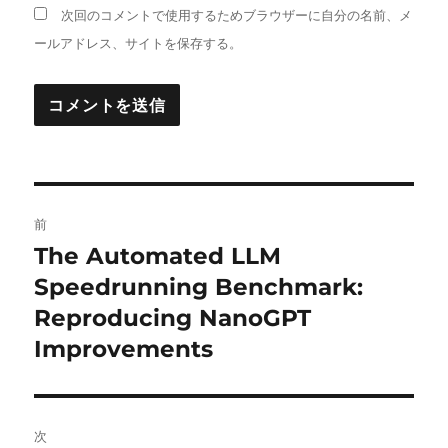
次回のコメントで使用するためブラウザーに自分の名前、メ
ールアドレス、サイトを保存する。
投
前
稿
The Automated LLM
前
の
Speedrunning Benchmark:
ナ
投
Reproducing NanoGPT
ビ
稿:
Improvements
ゲ
ー
次