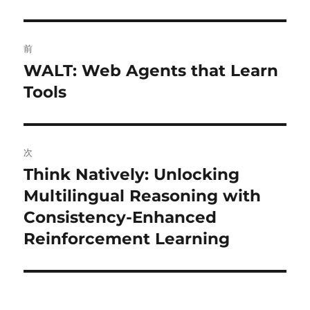
投
前
稿
WALT: Web Agents that Learn
前
の
Tools
ナ
投
ビ
稿:
ゲ
次
Think Natively: Unlocking
次
ー
の
Multilingual Reasoning with
シ
投
Consistency-Enhanced
稿:
ョ
Reinforcement Learning
ン