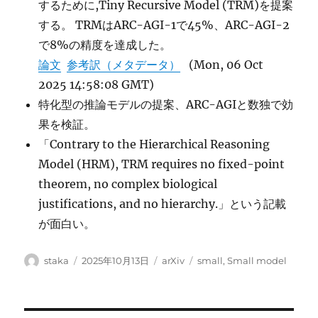
するために,Tiny Recursive Model (TRM)を提案
する。 TRMはARC-AGI-1で45%、ARC-AGI-2
で8%の精度を達成した。
論文
参考訳（メタデータ）
(Mon, 06 Oct
2025 14:58:08 GMT)
特化型の推論モデルの提案、ARC-AGIと数独で効
果を検証。
「Contrary to the Hierarchical Reasoning
Model (HRM), TRM requires no fixed-point
theorem, no complex biological
justifications, and no hierarchy.」という記載
が面白い。
投
投
カ
タ
staka
2025年10月13日
arXiv
small
,
Small model
稿
稿
テ
グ
者
日:
ゴ
リ