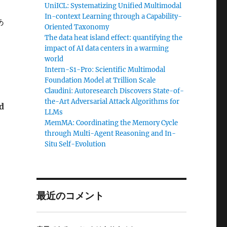
UniICL: Systematizing Unified Multimodal
In-context Learning through a Capability-
あ
Oriented Taxonomy
The data heat island effect: quantifying the
impact of AI data centers in a warming
world
Intern-S1-Pro: Scientific Multimodal
Foundation Model at Trillion Scale
Claudini: Autoresearch Discovers State-of-
the-Art Adversarial Attack Algorithms for
d
LLMs
MemMA: Coordinating the Memory Cycle
through Multi-Agent Reasoning and In-
Situ Self-Evolution
と
最近のコメント