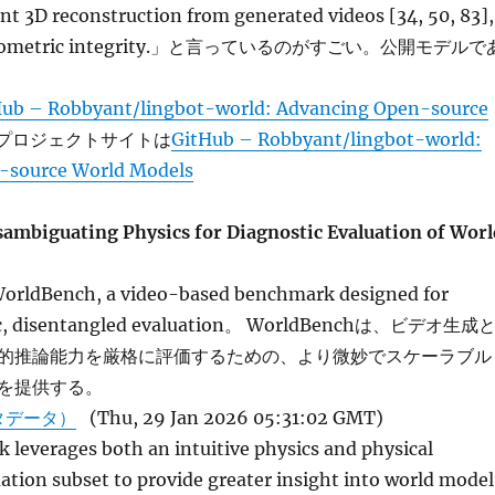
nt 3D reconstruction from generated videos [34, 50, 83],
ts geometric integrity.」と言っているのがすごい。公開モデルで
Hub – Robbyant/lingbot-world: Advancing Open-source
プロジェクトサイトは
GitHub – Robbyant/lingbot-world:
-source World Models
ambiguating Physics for Diagnostic Evaluation of Worl
orldBench, a video-based benchmark designed for
fic, disentangled evaluation。 WorldBenchは、ビデオ生成
的推論能力を厳格に評価するための、より微妙でスケーラブル
を提供する。
タデータ）
(Thu, 29 Jan 2026 05:31:02 GMT)
leverages both an intuitive physics and physical
tion subset to provide greater insight into world model