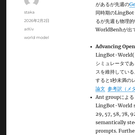
があるが先週の
Ge
投
staka
同時期のLingB
稿
投
2026年2月2日
るが先週も物理的
者
稿
カ
arXiv
WorldBenhが
日:
テ
タ
world model
ゴ
グ
Advancing Open
リ
ー
LingBot-W
シミュレータであ
スを維持している
すると1秒未満の
論文
参考訳（メ
Ant groupによるビ
LingBot-World se
29, 57, 58, 78, 
semantically ste
prompts. Further