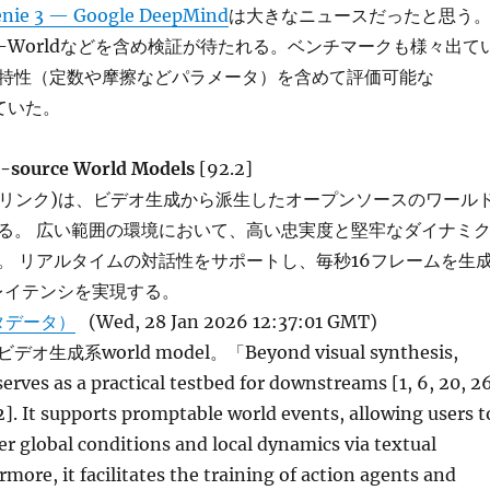
nie 3 — Google DeepMind
は大きなニュースだったと思う
ot-Worldなどを含め検証が待たれる。ベンチマークも様々出て
特性（定数や摩擦などパラメータ）を含めて評価可能な
出ていた。
-source World Models
[92.2]
orld(リンク)は、ビデオ生成から派生したオープンソースのワール
る。 広い範囲の環境において、高い忠実度と堅牢なダイナミ
。 リアルタイムの対話性をサポートし、毎秒16フレームを生
レイテンシを実現する。
タデータ）
(Wed, 28 Jan 2026 12:37:01 GMT)
デオ生成系world model。「Beyond visual synthesis,
rves as a practical testbed for downstreams [1, 6, 20, 26
92]. It supports promptable world events, allowing users t
er global conditions and local dynamics via textual
more, it facilitates the training of action agents and