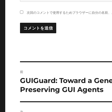
次回のコメントで使用するためブラウザーに自分の名前、
投
前
稿
GUIGuard: Toward a Gene
前
の
ナ
Preserving GUI Agents
投
ビ
稿:
ゲ
次