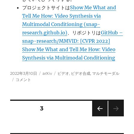
プロジェクトサイトは
Show Me What and
Tell Me How: Video Synthesis via
Multimodal Conditioning (snap-
research.github.io)
、リポジトリは
GitHub –
snap-research/MMVID: [CVPR 2022]
Show Me What and Tell Me How: Video
Synthesis via Multimodal Conditioning
投
カ
タ
2022年3月10日
arXiv
ビデオ
,
ビデオ合成
,
マルチモーダル
稿
MMVID(MultiModal
テ
グ
コメント
日:
VIDeo
ゴ
generator):
リ
マ
ー
ル
投
固定ページ
3
チ
モ
前の
稿
ー
ペー
ダ
ジ