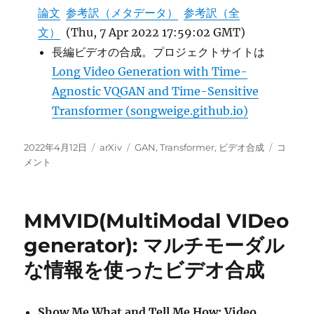
論文
参考訳（メタデータ）
参考訳（全
文）
(Thu, 7 Apr 2022 17:59:02 GMT)
長編ビデオの合成。プロジェクトサイトは
Long Video Generation with Time-
Agnostic VQGAN and Time-Sensitive
Transformer (songweige.github.io)
投
カ
タ
VQGAN
2022年4月12日
arXiv
GAN
,
Transformer
,
ビデオ合成
コ
稿
テ
グ
&
メント
日:
ゴ
Transfo
リ
に
ー
よ
MMVID(MultiModal VIDeo
る
ビ
generator): マルチモーダル
デ
な情報を使ったビデオ合成
オ
生
成
に
Show Me What and Tell Me How: Video