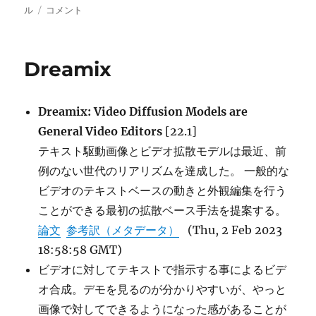
稿
ゼ
テ
グ
ル
コメント
日:
ロ
ゴ
シ
リ
ョ
ー
Dreamix
ッ
ト
な
Dreamix: Video Diffusion Models are
ビ
デ
General Video Editors
[22.1]
オ
テキスト駆動画像とビデオ拡散モデルは最近、前
編
例のない世代のリアリズムを達成した。 一般的な
集
に
ビデオのテキストベースの動きと外観編集を行う
ことができる最初の拡散ベース手法を提案する。
論文
参考訳（メタデータ）
(Thu, 2 Feb 2023
18:58:58 GMT)
ビデオに対してテキストで指示する事によるビデ
オ合成。デモを見るのが分かりやすいが、やっと
画像で対してできるようになった感があることが