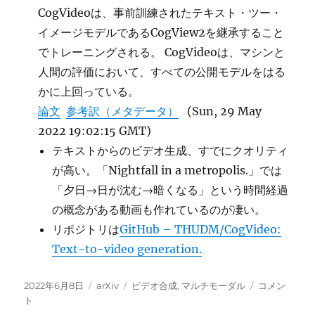
CogVideoは、事前訓練されたテキスト・ツー・
イメージモデルであるCogView2を継承すること
でトレーニングされる。 CogVideoは、マシンと
人間の評価において、すべての公開モデルをはる
かに上回っている。
論文
参考訳（メタデータ）
(Sun, 29 May
2022 19:02:15 GMT)
テキストからのビデオ生成、すでにクオリティ
が高い。「Nightfall in a metropolis.」では
「夕日→日が沈む→暗くなる」という時間経過
の概念がある動画も作れているのが凄い。
リポジトリは
GitHub – THUDM/CogVideo:
Text-to-video generation.
投
カ
タ
CogVideo:
2022年6月8日
arXiv
ビデオ合成
,
マルチモーダル
コメン
稿
テ
グ
テ
ト
日:
ゴ
キ