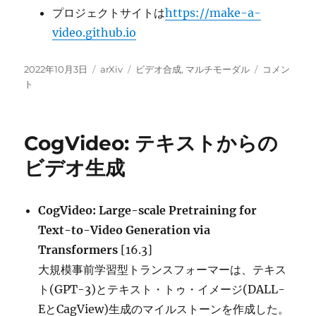
プロジェクトサイトは
https://make-a-
video.github.io
投
カ
タ
Text-
2022年10月3日
arXiv
ビデオ合成
,
マルチモーダル
コメン
稿
テ
グ
to-
ト
日:
ゴ
Video
リ
without
ー
Text-
CogVideo: テキストからの
Video
Data
ビデオ生成
に
CogVideo: Large-scale Pretraining for
Text-to-Video Generation via
Transformers
[16.3]
大規模事前学習型トランスフォーマーは、テキス
ト(GPT-3)とテキスト・トゥ・イメージ(DALL-
EとCagView)生成のマイルストーンを作成した。