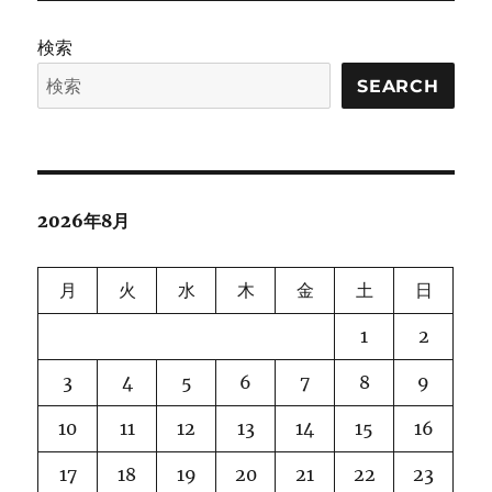
の
ル
な
検索
情
ペ
報
SEARCH
を
ー
使
っ
ジ
た
ビ
デ
送
2026年8月
オ
合
り
成
月
火
水
木
金
土
日
に
1
2
3
4
5
6
7
8
9
10
11
12
13
14
15
16
17
18
19
20
21
22
23