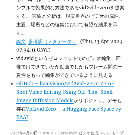
ンプルで効果的な方法であるvid2vid-zeroを提案
する。 実験と分析は、現実世界のビデオの属性、
主題、場所などの編集において有望な結果を示
す。
論文
参考訳（メタデータ）
(Thu, 13 Apr 2023
07:34:11 GMT)
vid2vidというゼロショットでのビデオ編集、画
像ではできていたが動画でしかもフレーム間の一
貫性をもって編集ができているように見える
GitHub – baaivision/vid2vid-zero: Zero-
Shot Video Editing Using Off-The-Shelf
Image Diffusion Models
がリポジトリ、デモも
存在
Vid2vid Zero – a Hugging Face Space by
BAAI
投
カ
タ
2023年4月18日
arXiv
Zero-shot
,
ビデオ合成
,
マルチモーダ