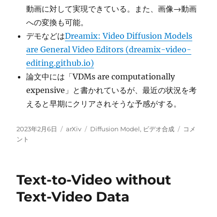
動画に対して実現できている。また、画像→動画
への変換も可能。
デモなどは
Dreamix: Video Diffusion Models
are General Video Editors (dreamix-video-
editing.github.io)
論文中には「VDMs are computationally
expensive」と書かれているが、最近の状況を考
えると早期にクリアされそうな予感がする。
投
カ
タ
Dreamix
2023年2月6日
arXiv
Diffusion Model
,
ビデオ合成
コメ
稿
テ
グ
に
ント
日:
ゴ
リ
ー
Text-to-Video without
Text-Video Data