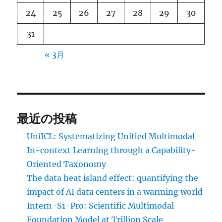
24
25
26
27
28
29
30
31
« 3月
最近の投稿
UniICL: Systematizing Unified Multimodal
In-context Learning through a Capability-
Oriented Taxonomy
The data heat island effect: quantifying the
impact of AI data centers in a warming world
Intern-S1-Pro: Scientific Multimodal
Foundation Model at Trillion Scale