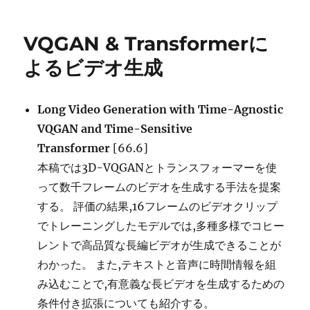
リ
ス
ー
ト
VQGAN & Transformerに
か
ら
よるビデオ生成
の
ビ
デ
Long Video Generation with Time-Agnostic
オ
VQGAN and Time-Sensitive
生
成
Transformer
[66.6]
に
本稿では3D-VQGANとトランスフォーマーを使
って数千フレームのビデオを生成する手法を提案
する。 評価の結果,16フレームのビデオクリップ
でトレーニングしたモデルでは,多種多様でコヒー
レントで高品質な長編ビデオが生成できることが
わかった。 また,テキストと音声に時間情報を組
み込むことで,有意義な長ビデオを生成するための
条件付き拡張についても紹介する。