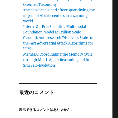
Oriented Taxonomy
The data heat island effect: quantifying the
impact of AI data centers in a warming
world
Intern-S1-Pro: Scientific Multimodal
Foundation Model at Trillion Scale
Claudini: Autoresearch Discovers State-of-
the-Art Adversarial Attack Algorithms for
LLMs
MemMA: Coordinating the Memory Cycle
through Multi-Agent Reasoning and In-
Situ Self-Evolution
構
-
最近のコメント
表示できるコメントはありません。