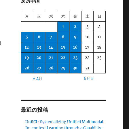
2025年5月
月
火
水
木
金
土
日
1
2
3
4
5
6
7
8
9
10
11
l
12
13
14
15
16
17
18
19
20
21
22
23
24
25
。
26
27
28
29
30
31
« 4月
6月 »
最近の投稿
UniICL: Systematizing Unified Multimodal
In-context Learning through a Capability-