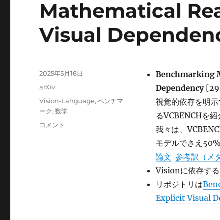
Mathematical Rea
Visual Dependen
投
2025年5月16日
Benchmarking Mu
稿
カ
arXiv
Dependency
[29
日:
テ
タ
Vision-Language
,
ベンチマ
視覚的依存を明示
ゴ
グ
ーク
,
数学
るVCBENCHを
リ
Benchmarking
コメント
ー
我々は、VCBEN
Multimodal
モデルでさえ50
Mathematical
Reasoning
論文
参考訳（メ
with
Visionに依存
Explicit
リポジトリは
Ben
Visual
Dependency
Explicit Visual
に