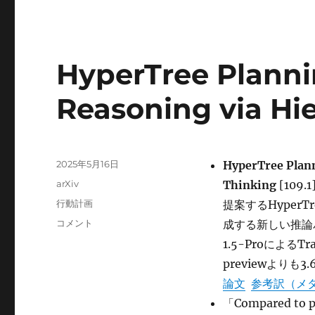
HyperTree Plann
Reasoning via Hie
投
2025年5月16日
HyperTree Plann
稿
カ
arXiv
Thinking
[109.1
日:
テ
タ
行動計画
提案するHyperT
ゴ
グ
HyperTree
コメント
成する新しい推論パ
リ
Planning:
ー
1.5-Proによる
Enhancing
previewよりも
LLM
Reasoning
論文
参考訳（メ
via
「Compared to pr
Hierarchical