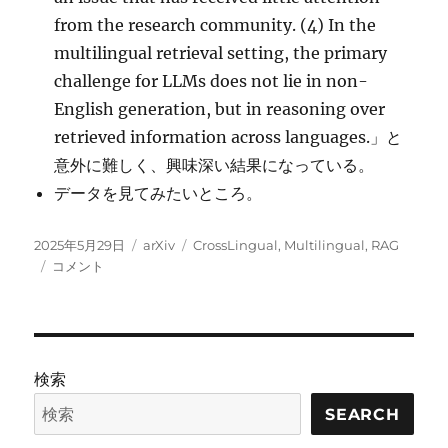
from the research community. (4) In the
multilingual retrieval setting, the primary
challenge for LLMs does not lie in non-
English generation, but in reasoning over
retrieved information across languages.」と
意外に難しく、興味深い結果になっている。
データを見てみたいところ。
投
カ
タ
2025年5月29日
arXiv
CrossLingual
,
Multilingual
,
RAG
稿
XRAG:
テ
グ
コメント
日:
Cross-
ゴ
lingual
リ
Retrieval-
ー
Augmented
Generation
検索
に
SEARCH