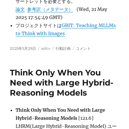
サートレットを必要とする。
論文
参考訳（メタデータ）
(Wed, 21 May
2025 17:54:49 GMT)
プロジェクトサイトは
GRIT: Teaching MLLMs
to Think with Images
投
カ
タ
Visual
2025年5月29日
arXiv
行動計画
コメント
稿
テ
グ
Planning:
日:
ゴ
Let’s
リ
Think
Think Only When You
ー
Only
with
Need with Large Hybrid-
Images
Reasoning Models
に
Think Only When You Need with Large
Hybrid-Reasoning Models
[121.6]
LHRM(Large Hybrid-Reasoning Model) ユー