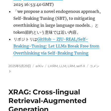
2025 16:53:40 GMT)
「we propose a novel endogenous approach,
Self-Braking Tuning (SBT), to mitigating
overthinking in large language models.」と
token節約という意味では近い内容。
リポジトリは
GitHub – ZJU-REAL/Self-
Braking-Tuning: Let LLMs Break Free from
Overthinking via Self-Braking Tuning
投
カ
タ
Think
2025年5月29日
arXiv
LHRM
,
LLM
,
LRM
,
self-X
コメン
稿
テ
グ
Only
ト
日:
ゴ
When
リ
You
ー
Need
XRAG: Cross-lingual
with
Large
Retrieval-Augmented
Hybrid-
Generation
Reasoning