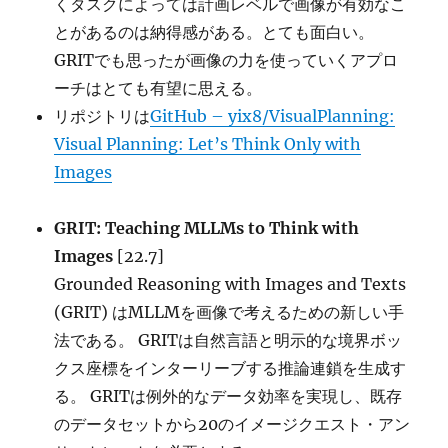
くタスクによっては計画レベルで画像が有効なこ
とがあるのは納得感がある。とても面白い。
GRITでも思ったが画像の力を使っていくアプロ
ーチはとても有望に思える。
リポジトリは
GitHub – yix8/VisualPlanning:
Visual Planning: Let’s Think Only with
Images
GRIT: Teaching MLLMs to Think with
Images
[22.7]
Grounded Reasoning with Images and Texts
(GRIT) はMLLMを画像で考えるための新しい手
法である。 GRITは自然言語と明示的な境界ボッ
クス座標をインターリーブする推論連鎖を生成す
る。 GRITは例外的なデータ効率を実現し、既存
のデータセットから20のイメージクエスト・アン