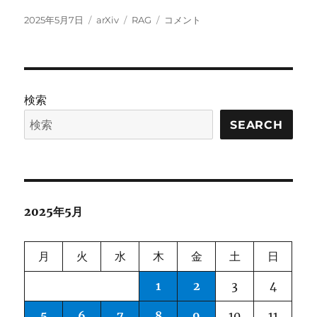
投
カ
タ
UniversalRAG:
2025年5月7日
arXiv
RAG
コメント
稿
テ
グ
Retrieval-
日:
ゴ
Augmented
リ
Generation
ー
over
Multiple
検索
Corpora
with
SEARCH
Diverse
Modalities
and
Granularities
に
2025年5月
月
火
水
木
金
土
日
1
2
3
4
5
6
7
8
9
10
11