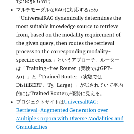
13:18:58 GMT)
マルチモーダルなRAGに対応するため
「UniversalRAG dynamically determines the
most suitable knowledge source to retrieve
from, based on the modality requirement of
the given query, then routes the retrieval
process to the corresponding modality-
specific corpus.」というアプローチ。ルーター
は「Training-free Router（実験ではGPT-
4o）」と「Trained Router （実験では
DistilBERT 、T5-Large）」が試されていて平均
的にはTrained Routerが優勢に見える。
プロジェクトサイトは
UniversalRAG:
Retrieval-Augmented Generation over
Multiple Corpora with Diverse Modalities and
Granularities