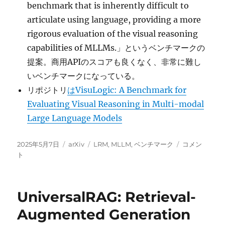
benchmark that is inherently difficult to
articulate using language, providing a more
rigorous evaluation of the visual reasoning
capabilities of MLLMs.」というベンチマークの
提案。商用APIのスコアも良くなく、非常に難し
いベンチマークになっている。
リポジトリ
はVisuLogic: A Benchmark for
Evaluating Visual Reasoning in Multi-modal
Large Language Models
投
カ
タ
VisuLogic:
2025年5月7日
arXiv
LRM
,
MLLM
,
ベンチマーク
コメン
稿
テ
グ
A
ト
日:
ゴ
Benchmark
リ
for
ー
Evaluating
UniversalRAG: Retrieval-
Visual
Reasoning
Augmented Generation
in