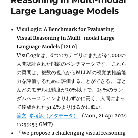
Reasoning in Multi-modal
Learning に
Large Language Models
VisuLogic: A Benchmark for Evaluating
Visual Reasoning in Multi-modal Large
Language Models
[121.0]
VisuLogicは、6つのカテゴリにまたがる1,000の
人間認証された問題のベンチマークです。 これら
の質問は、複数の視点からMLLMの視覚的推論能
力を評価するために評価することができる。 ほと
んどのモデルは精度が30%以下で、25%のラン
ダムベースラインよりわずかに高く、人間によっ
て達成された51.4%よりはるかに低い。
論文
参考訳（メタデータ）
(Mon, 21 Apr 2025
17:59:53 GMT)
「We propose a challenging visual reasoning