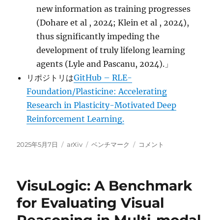
new information as training progresses
(Dohare et al , 2024; Klein et al , 2024),
thus significantly impeding the
development of truly lifelong learning
agents (Lyle and Pascanu, 2024).」
リポジトリは
GitHub – RLE-
Foundation/Plasticine: Accelerating
Research in Plasticity-Motivated Deep
Reinforcement Learning.
投
カ
タ
Plasticine:
2025年5月7日
arXiv
ベンチマーク
コメント
稿
テ
グ
Accelerating
日:
ゴ
Research
リ
in
VisuLogic: A Benchmark
ー
Plasticity-
Motivated
for Evaluating Visual
Deep
Reinforcement