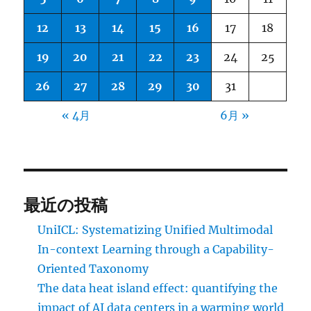
12
13
14
15
16
17
18
19
20
21
22
23
24
25
26
27
28
29
30
31
« 4月
6月 »
最近の投稿
UniICL: Systematizing Unified Multimodal
In-context Learning through a Capability-
Oriented Taxonomy
The data heat island effect: quantifying the
impact of AI data centers in a warming world