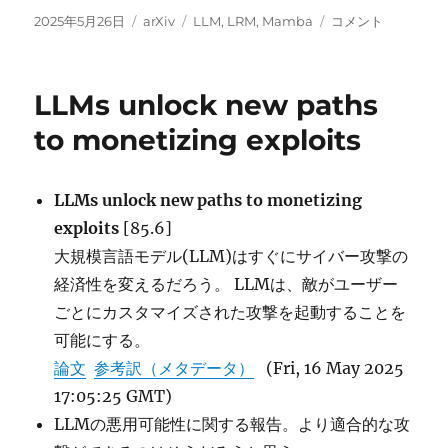
投
カ
タ
Hunyuan-
2025年5月26日
arXiv
LLM
,
LRM
,
Mamba
コメント
稿
テ
グ
TurboS:
日:
ゴ
Advancing
リ
Large
LLMs unlock new paths
ー
Language
Models
to monetizing exploits
through
Mamba-
Transformer
LLMs unlock new paths to monetizing
Synergy
exploits
[85.6]
and
Adaptive
大規模言語モデル(LLM)はすぐにサイバー攻撃の
Chain-
経済性を変えるだろう。 LLMは、敵がユーザー
of-
ごとにカスタマイズされた攻撃を起動することを
Thought に
可能にする。
論文
参考訳（メタデータ）
(Fri, 16 May 2025
17:05:25 GMT)
LLMの悪用可能性に関する報告。より適合的な攻