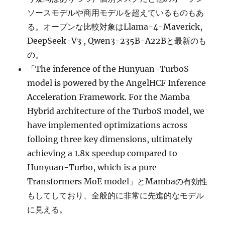
ソースモデルや商用モデルを超えているものもあ
る。オープンな比較対象はLlama-4-Maverick,
DeepSeek-V3 , Qwen3-235B-A22Bと最新のも
の。
「The inference of the Hunyuan-TurboS
model is powered by the AngelHCF Inference
Acceleration Framework. For the Mamba
Hybrid architecture of the TurboS model, we
have implemented optimizations across
folloing three key dimensions, ultimately
achieving a 1.8x speedup compared to
Hunyuan-Turbo, which is a pure
Transformers MoE model」とMambaの有効性
もしてしており、全般的に非常に先進的なモデル
に見える。