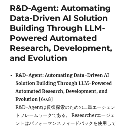
リ
paths
R&D-Agent: Automating
ー
to
monetizing
Data-Driven AI Solution
exploits に
Building Through LLM-
Powered Automated
Research, Development,
and Evolution
R&D-Agent: Automating Data-Driven AI
Solution Building Through LLM-Powered
Automated Research, Development, and
Evolution
[60.8]
R&D-Agentは反復探索のための二重エージェン
トフレームワークである。 Researcherエージェ
ントはパフォーマンスフィードバックを使用して