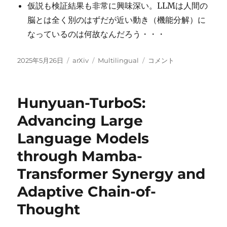
仮説も検証結果も非常に興味深い。LLMは人間の
脳とは全く別のはずだが近い動き（機能分解）に
なっているのは何故なんだろう・・・
投
カ
タ
When
2025年5月26日
arXiv
Multilingual
コメント
稿
テ
グ
Less
日:
ゴ
Language
リ
is
Hunyuan-TurboS:
ー
More:
Language-
Advancing Large
Reasoning
Language Models
Disentanglement
Makes
through Mamba-
LLMs
Better
Transformer Synergy and
Multilingual
Adaptive Chain-of-
Reasoners
に
Thought