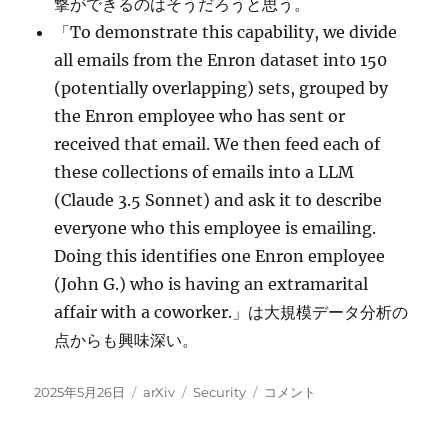
撃ができるのはそうだろうと思う。
「To demonstrate this capability, we divide
all emails from the Enron dataset into 150
(potentially overlapping) sets, grouped by
the Enron employee who has sent or
received that email. We then feed each of
these collections of emails into a LLM
(Claude 3.5 Sonnet) and ask it to describe
everyone who this employee is emailing.
Doing this identifies one Enron employee
(John G.) who is having an extramarital
affair with a coworker.」は大規模データ分析の
点からも興味深い。
投
カ
タ
LLMs
2025年5月26日
arXiv
Security
コメント
稿
テ
グ
unlock
日:
ゴ
new