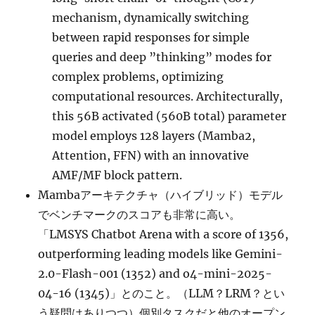
mechanism, dynamically switching
between rapid responses for simple
queries and deep ”thinking” modes for
complex problems, optimizing
computational resources. Architecturally,
this 56B activated (560B total) parameter
model employs 128 layers (Mamba2,
Attention, FFN) with an innovative
AMF/MF block pattern.
Mambaアーキテクチャ（ハイブリッド）モデル
でベンチマークのスコアも非常に高い。
「LMSYS Chatbot Arena with a score of 1356,
outperforming leading models like Gemini-
2.0-Flash-001 (1352) and o4-mini-2025-
04-16 (1345)」とのこと。（LLM？LRM？とい
う疑問はありつつ）個別タスクだと他のオープン