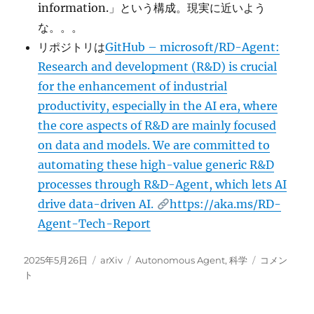
information.」という構成。現実に近いよう
な。。。
リポジトリは
GitHub – microsoft/RD-Agent:
Research and development (R&D) is crucial
for the enhancement of industrial
productivity, especially in the AI era, where
the core aspects of R&D are mainly focused
on data and models. We are committed to
automating these high-value generic R&D
processes through R&D-Agent, which lets AI
drive data-driven AI.
https://aka.ms/RD-
Agent-Tech-Report
投
カ
タ
R&D-
2025年5月26日
arXiv
Autonomous Agent
,
科学
コメン
稿
テ
グ
Agent:
ト
日:
ゴ
Automatin
リ
Data-