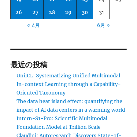
26
27
28
29
30
31
« 4月
6月 »
最近の投稿
UniICL: Systematizing Unified Multimodal
In-context Learning through a Capability-
Oriented Taxonomy
The data heat island effect: quantifying the
impact of AI data centers in a warming world
Intern-S1-Pro: Scientific Multimodal
Foundation Model at Trillion Scale
Claudini: Autoresearch Discovers State-of-