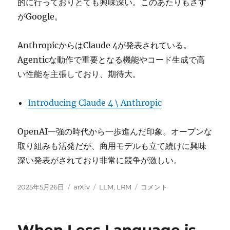
的に行っておりとても興味深い。このあたりもさす
がGoogle。
AnthropicからはClaude 4が発表されている。
Agenticな動作で重要となる機能やコード生成で高
い性能を主張しており、期待大。
Introducing Claude 4 \ Anthropic
OpenAI一強の時代から一歩進んだ印象。オープンな
取り組みも活発だが、商用モデルも立て続けに興味
深い発表がされており非常に競争が激しい。
投
カ
タ
Google
2025年5月26日
arXiv
LLM
,
LRM
コメント
稿
テ
グ
I/O,
日:
ゴ
Claude
リ
4
ー
Sonnet