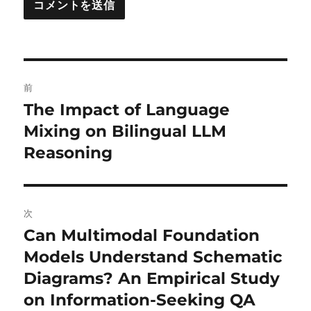
投
前
稿
The Impact of Language
前
の
Mixing on Bilingual LLM
ナ
投
Reasoning
ビ
稿:
ゲ
次
ー
Can Multimodal Foundation
次
シ
の
Models Understand Schematic
投
ョ
Diagrams? An Empirical Study
稿:
on Information-Seeking QA
ン