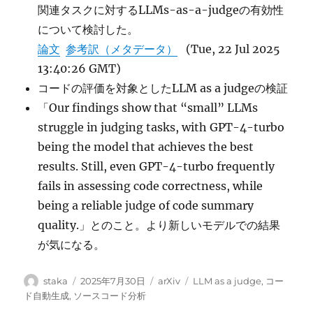
関連タスクに対するLLMs-as-a-judgeの有効性
について検討した。
論文
参考訳（メタデータ）
(Tue, 22 Jul 2025
13:40:26 GMT)
コードの評価を対象としたLLM as a judgeの検証
「Our findings show that “small” LLMs
struggle in judging tasks, with GPT-4-turbo
being the model that achieves the best
results. Still, even GPT-4-turbo frequently
fails in assessing code correctness, while
being a reliable judge of code summary
quality.」とのこと。より新しいモデルでの結果
が気になる。
投
投
カ
タ
staka
2025年7月30日
arXiv
LLM as a judge
,
コー
稿
稿
テ
グ
ド自動生成
,
ソースコード分析
者
日:
ゴ