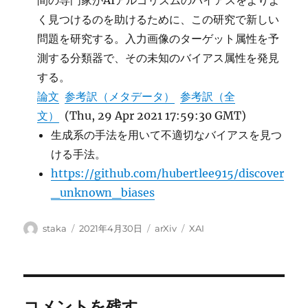
間の専門家がAIアルゴリズムのバイアスをよりよ
く見つけるのを助けるために、この研究で新しい
問題を研究する。入力画像のターゲット属性を予
測する分類器で、その未知のバイアス属性を発見
する。
論文
参考訳（メタデータ）
参考訳（全
文）
(Thu, 29 Apr 2021 17:59:30 GMT)
生成系の手法を用いて不適切なバイアスを見つ
ける手法。
https://github.com/hubertlee915/discover
_unknown_biases
投
投
カ
タ
staka
2021年4月30日
arXiv
XAI
稿
稿
テ
グ
者
日:
ゴ
リ
ー
コメントを残す