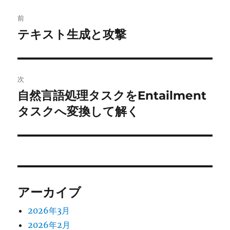
投
前
稿
テキスト生成と攻撃
前
の
ナ
投
ビ
稿:
次
ゲ
自然言語処理タスクをEntailment
次
の
タスクへ変換して解く
ー
投
シ
稿:
ョ
ン
アーカイブ
2026年3月
2026年2月