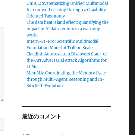
UniICL: Systematizing Unified Multimodal
In-context Learning through a Capability-
Oriented Taxonomy
The data heat island effect: quantifying the
impact of AI data centers in a warming
world
Intern-S1-Pro: Scientific Multimodal
Foundation Model at Trillion Scale
Claudini: Autoresearch Discovers State-of-
the-Art Adversarial Attack Algorithms for
LLMs
MemMA: Coordinating the Memory Cycle
through Multi-Agent Reasoning and In-
Situ Self-Evolution
最近のコメント