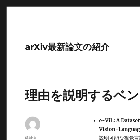
arXiv最新論文の紹介
理由を説明するベン
e-ViL: A Datase
Vision-Languag
投
staka
説明可能な視覚言