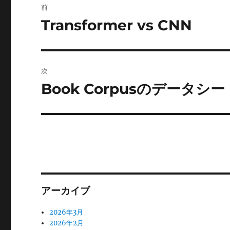
前
稿
Transformer vs CNN
前
の
ナ
投
ビ
稿:
次
ゲ
Book Corpusのデータシー
次
の
ー
投
シ
稿:
ョ
ン
アーカイブ
2026年3月
2026年2月