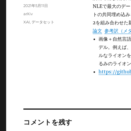
稿
投
2021年5月11日
NLEで最大のデー
者
稿
カ
arXiv
トの共同埋め込み
日:
テ
タ
XAI
,
データセット
2を組み合わせた
ゴ
グ
論文
参考訳（メ
リ
ー
画像＋自然言
デル。例えば
ルなライオン
るみのライオ
https://gith
コメントを残す