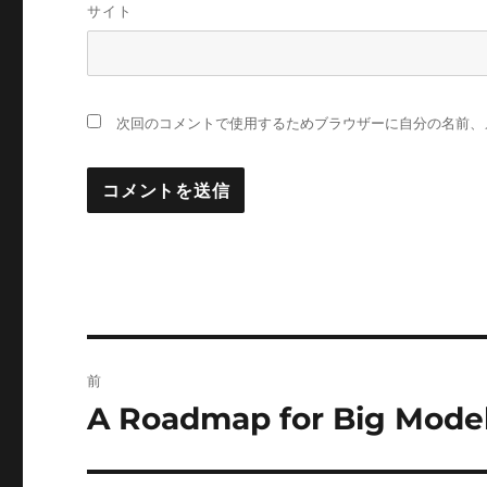
サイト
次回のコメントで使用するためブラウザーに自分の名前、
投
前
稿
A Roadmap for Big Mode
前
の
ナ
投