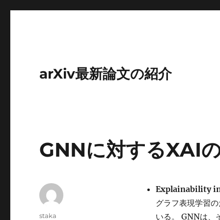
arXiv最新論文の紹介
GNNに対するXAI
Explainability 
グラフ表現学習の
投
staka
いる。 GNNは