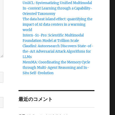
UniICL: Systematizing Unified Multimodal
In-context Learning through a Capability-
Oriented Taxonomy
The data heat island effect: quantifying the
impact of AI data centers in a warming
world
Intern-S1-Pro: Scientific Multimodal
Foundation Model at Trillion Scale
Claudini: Autoresearch Discovers State-of-
the-Art Adversarial Attack Algorithms for
LLMs
MemMA: Coordinating the Memory Cycle
through Multi-Agent Reasoning and In-
Situ Self-Evolution
最近のコメント