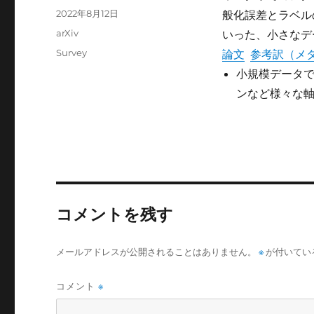
稿
投
2022年8月12日
般化誤差とラベル
者
稿
カ
arXiv
いった、小さなデ
日:
テ
タ
Survey
論文
参考訳（メ
ゴ
グ
小規模データで
リ
ー
ンなど様々な
コメントを残す
メールアドレスが公開されることはありません。
※
が付いてい
コメント
※