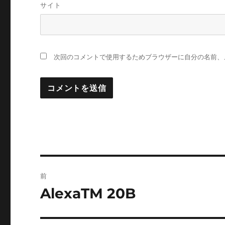
サイト
次回のコメントで使用するためブラウザーに自分の名前、
投
前
稿
AlexaTM 20B
前
の
ナ
投