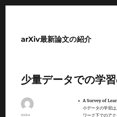
arXiv最新論文の紹介
少量データでの学習
A Survey of Lea
小データの学習は人
投
staka
ワーク下でのアク