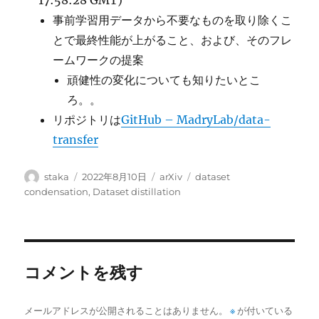
17:58:28 GMT)
事前学習用データから不要なものを取り除くこ
とで最終性能が上がること、および、そのフレ
ームワークの提案
頑健性の変化についても知りたいとこ
ろ。。
リポジトリは
GitHub – MadryLab/data-
transfer
投
投
カ
タ
staka
2022年8月10日
arXiv
dataset
稿
稿
テ
グ
condensation
,
Dataset distillation
者
日:
ゴ
リ
ー
コメントを残す
メールアドレスが公開されることはありません。
※
が付いている