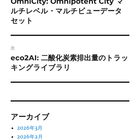
OmniCity: Omnipotent City マ
前
の
ルチレベル・マルチビューデータ
ナ
投
セット
ビ
稿:
ゲ
次
ー
eco2AI: 二酸化炭素排出量のトラッ
次
シ
の
キングライブラリ
投
ョ
稿:
ン
アーカイブ
2026年3月
2026年2月