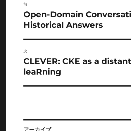
前
稿
Open-Domain Conversati
前
の
ナ
Historical Answers
投
ビ
稿:
ゲ
次
ー
CLEVER: CKE as a distant
次
の
leaRning
シ
投
ョ
稿:
ン
アーカイブ