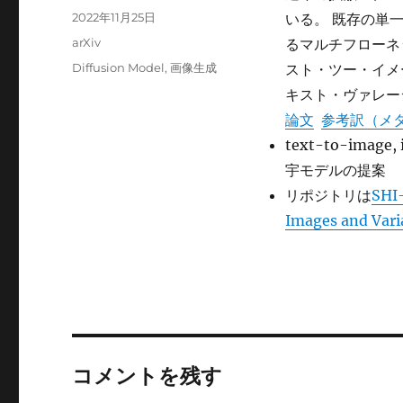
稿
投
2022年11月25日
いる。 既存の単一フロ
者
稿
カ
arXiv
るマルチフローネ
日:
テ
タ
Diffusion Model
,
画像生成
スト・ツー・イメ
ゴ
グ
キスト・ヴァレー
リ
ー
論文
参考訳（メ
text-to-image,
宇モデルの提案
リポジトリは
SHI-
Images and Vari
コメントを残す