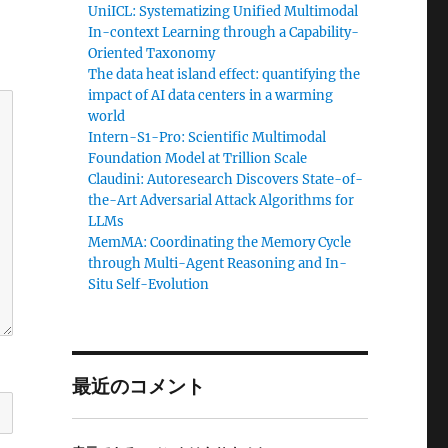
UniICL: Systematizing Unified Multimodal
In-context Learning through a Capability-
Oriented Taxonomy
The data heat island effect: quantifying the
impact of AI data centers in a warming
world
Intern-S1-Pro: Scientific Multimodal
Foundation Model at Trillion Scale
Claudini: Autoresearch Discovers State-of-
the-Art Adversarial Attack Algorithms for
LLMs
MemMA: Coordinating the Memory Cycle
through Multi-Agent Reasoning and In-
Situ Self-Evolution
最近のコメント