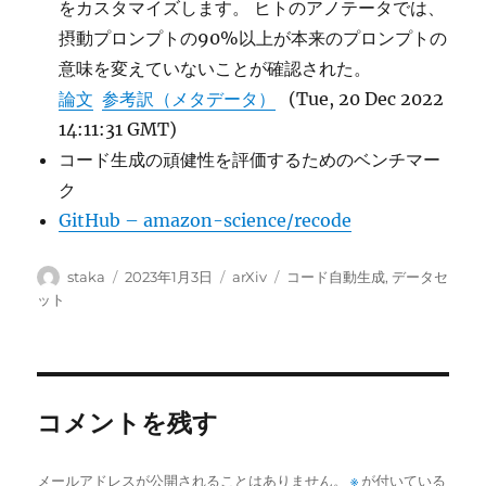
をカスタマイズします。 ヒトのアノテータでは、
摂動プロンプトの90%以上が本来のプロンプトの
意味を変えていないことが確認された。
論文
参考訳（メタデータ）
(Tue, 20 Dec 2022
14:11:31 GMT)
コード生成の頑健性を評価するためのベンチマー
ク
GitHub – amazon-science/recode
投
投
カ
タ
staka
2023年1月3日
arXiv
コード自動生成
,
データセ
稿
稿
テ
グ
ット
者
日:
ゴ
リ
ー
コメントを残す
メールアドレスが公開されることはありません。
※
が付いている