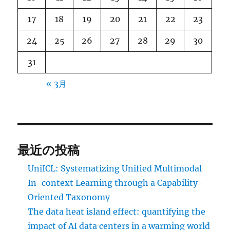
17
18
19
20
21
22
23
24
25
26
27
28
29
30
31
« 3月
最近の投稿
UniICL: Systematizing Unified Multimodal
In-context Learning through a Capability-
Oriented Taxonomy
The data heat island effect: quantifying the
impact of AI data centers in a warming world