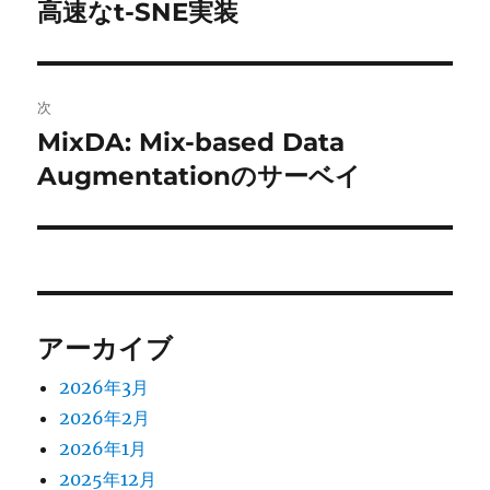
稿
高速なt-SNE実装
前
の
ナ
投
ビ
稿:
次
ゲ
MixDA: Mix-based Data
次
の
Augmentationのサーベイ
ー
投
シ
稿:
ョ
ン
アーカイブ
2026年3月
2026年2月
2026年1月
2025年12月