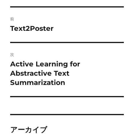
投
前
稿
Text2Poster
前
の
ナ
投
ビ
稿:
次
ゲ
Active Learning for
次
の
Abstractive Text
ー
投
Summarization
シ
稿:
ョ
ン
アーカイブ