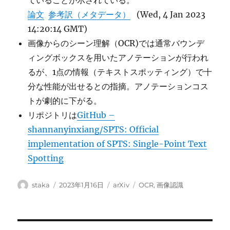
ていることが示されている。
論文
参考訳（メタデータ）
(Wed, 4 Jan 2023
14:20:14 GMT)
画像からのシーン理解（OCR)では通常バウンデ
ィングボックスを用いたアノテーションが行われ
るが、1点の情報（テキストスポッティング）で十
分な性能が出せるとの指摘。アノテーションコス
トが劇的に下がる。
リポジトリは
GitHub –
shannanyinxiang/SPTS: Official
implementation of SPTS: Single-Point Text
Spotting
投
投
カ
タ
staka
2023年1月16日
arXiv
OCR
,
画像認識
稿
稿
テ
グ
者
日:
ゴ
リ
ー