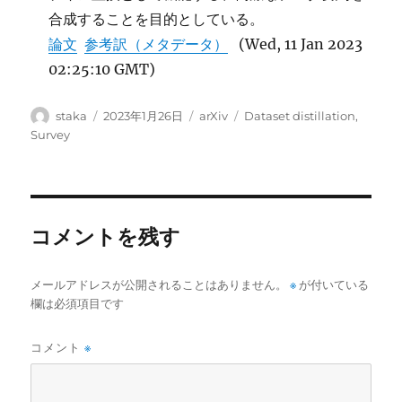
合成することを目的としている。
論文
参考訳（メタデータ）
(Wed, 11 Jan 2023
02:25:10 GMT)
投
投
カ
タ
staka
2023年1月26日
arXiv
Dataset distillation
,
稿
稿
テ
グ
Survey
者
日:
ゴ
リ
ー
コメントを残す
メールアドレスが公開されることはありません。
※
が付いている
欄は必須項目です
コメント
※