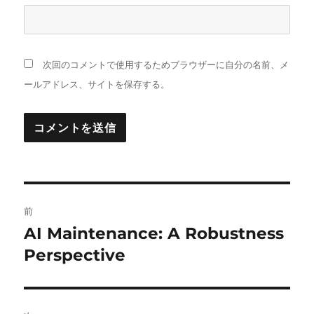
次回のコメントで使用するためブラウザーに自分の名前、メ
ールアドレス、サイトを保存する。
投
前
稿
AI Maintenance: A Robustness
前
の
Perspective
ナ
投
ビ
稿: