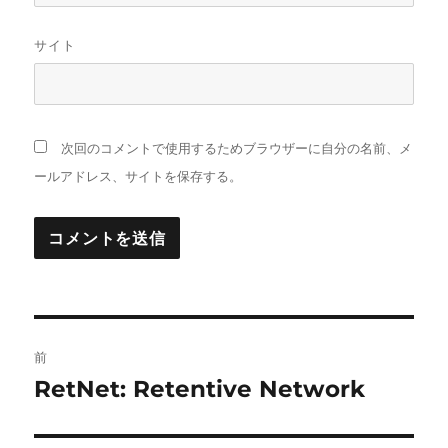
サイト
次回のコメントで使用するためブラウザーに自分の名前、メ
ールアドレス、サイトを保存する。
投
前
稿
RetNet: Retentive Network
前
の
ナ
投