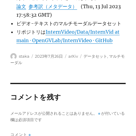
論文
参考訳（メタデータ）
(Thu, 13 Jul 2023
17:58:32 GMT)
ビデオ-テキストのマルチモーダルデータセット
リポジトリは
InternVideo/Data/InternVid at
main · OpenGVLab/InternVideo · GitHub
投
投
カ
タ
staka
2023年7月26日
arXiv
データセット
,
マルチモ
稿
稿
テ
グ
ーダル
者
日:
ゴ
リ
ー
コメントを残す
メールアドレスが公開されることはありません。
※
が付いている
欄は必須項目です
コメント
※