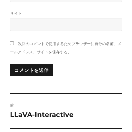
サイト
次回のコメントで使用するためブラウザーに自分の名前、メ
ールアドレス、サイトを保存する。
投
前
稿
LLaVA-Interactive
前
の
ナ
投