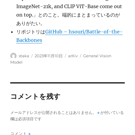
ImageNet-21k, and CLIP ViT-Base come out
on top.」とのこと。端的にまとまっているのが
ありがたい。
リポジトリは
GitHub – hsouri/Battle-of-the-
Backbones
投
投
カ
タ
staka
2023年11月10日
arXiv
General Vision
稿
稿
テ
グ
Model
者
日:
ゴ
リ
ー
コメントを残す
メールアドレスが公開されることはありません。
※
が付いている
欄は必須項目です
コメント
※