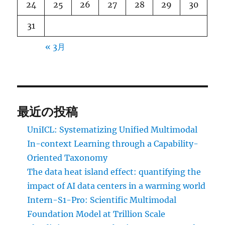
24
25
26
27
28
29
30
31
« 3月
最近の投稿
UniICL: Systematizing Unified Multimodal
In-context Learning through a Capability-
Oriented Taxonomy
The data heat island effect: quantifying the
impact of AI data centers in a warming world
Intern-S1-Pro: Scientific Multimodal
Foundation Model at Trillion Scale