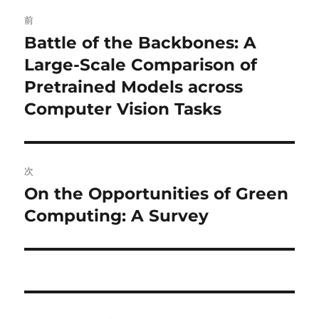
投
前
稿
Battle of the Backbones: A
前
の
Large-Scale Comparison of
ナ
投
Pretrained Models across
ビ
稿:
Computer Vision Tasks
ゲ
ー
次
シ
On the Opportunities of Green
次
ョ
の
Computing: A Survey
投
ン
稿: