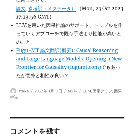
に向上させる。
論文
参考訳（メタデータ）
(Mon, 23 Oct 2023
17:23:56 GMT)
LLMを用いた因果推論のサポート、トリプルを作
っていくアプローチで既存手法より性能が高いと
のこと。
Fugu-MT 論文翻訳(概要): Causal Reasoning
and Large Language Models: Opening a New
Frontier for Causality (fugumt.com)
でもあっ
たが意外と相性が良い？
投
投
カ
タ
staka
2023年11月10日
arXiv
LLM
,
因果グラフ
,
因果
稿
稿
テ
グ
推論
者
日:
ゴ
リ
ー
コメントを残す