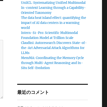
UniICL: Systematizing Unified Multimodal
In-context Learning through a Capability-
Oriented Taxonomy
The data heat island effect: quantifying the
impact of AI data centers in a warming
world
Intern-S1-Pro: Scientific Multimodal
Foundation Model at Trillion Scale
Claudini: Autoresearch Discovers State-of-
the-Art Adversarial Attack Algorithms for
LLMs
MemMA: Coordinating the Memory Cycle
through Multi-Agent Reasoning and In-
Situ Self-Evolution
最近のコメント