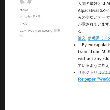
人間の嗜好とLL
投
staka
AlpacaEval
稿
投
2024年5月3日
みの少ないデータ
者
稿
カ
arXiv
が示されています
日:
テ
タ
LLM
,
weak-to-strong
,
効率
る。
ゴ
グ
性
論文
参考訳（メ
リ
ー
「By extrapolati
trained one M, E
without any
ているように見え
リポジトリは
GitH
for paper “Weak