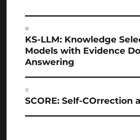
投
前
稿
KS-LLM: Knowledge Sele
前
の
ナ
Models with Evidence D
投
Answering
ビ
稿:
ゲ
ー
次
SCORE: Self-COrrection a
次
シ
の
ョ
投
稿:
ン