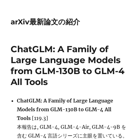
arXiv最新論文の紹介
ChatGLM: A Family of
Large Language Models
from GLM-130B to GLM-4
All Tools
ChatGLM: A Family of Large Language
Models from GLM-130B to GLM-4 All
Tools
[119.3]
本報告は, GLM-4, GLM-4-Air, GLM-4-9B を
含む GLM-4 言語シリーズに主眼を置いている。