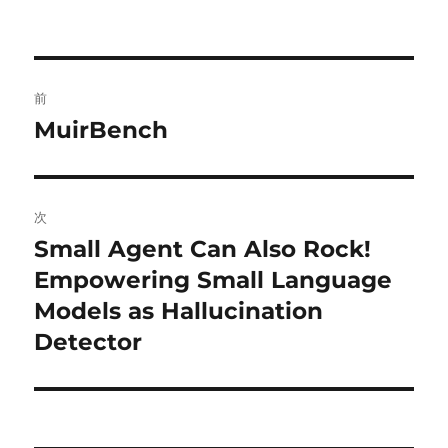
投
前
稿
MuirBench
前
の
ナ
投
ビ
稿:
次
ゲ
Small Agent Can Also Rock!
次
の
Empowering Small Language
ー
投
Models as Hallucination
シ
稿:
Detector
ョ
ン