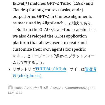
IFEval,3) matches GPT-4 Turbo (128K) and
Claude 3 for long context tasks, and4)
outperforms GPT-4 in Chinese alignments
as measured by AlignBench.」と強力であり、
「Built on the GLM-4’s all-tools capabilities,
we also developed the GLMs application
platform that allows users to create and
customize their own agents for specific
tasks.」とエージェント的動作のプラットフォー
ムも存在するよう。
リポジトリは
THUDM · GitHub
サイトは
智谱清
言 (chatglm.cn)
投
投
カ
タ
staka
2024年6月25日
arXiv
Autonomous Agent
,
稿
稿
テ
グ
LLM
,
OSS
者
日:
ゴ
リ