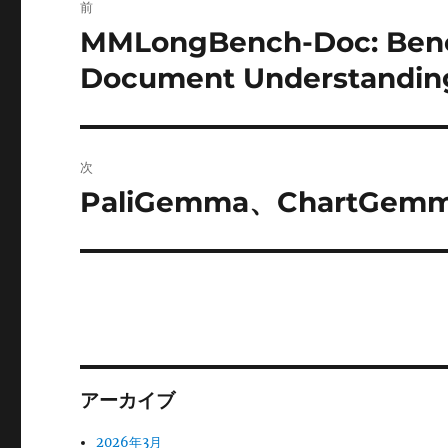
前
稿
MMLongBench-Doc: Benc
前
の
ナ
Document Understanding 
投
ビ
稿:
ゲ
次
ー
PaliGemma、ChartGem
次
の
シ
投
ョ
稿:
ン
アーカイブ
2026年3月