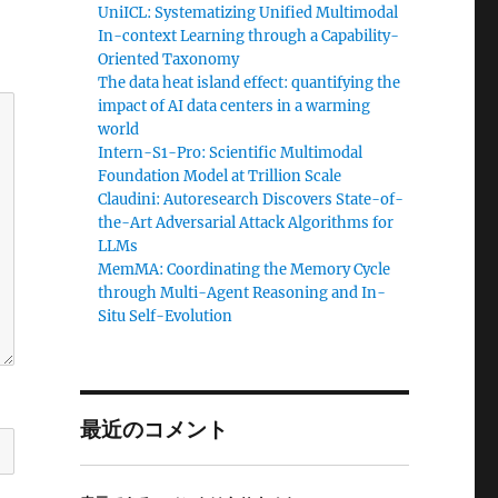
UniICL: Systematizing Unified Multimodal
In-context Learning through a Capability-
Oriented Taxonomy
The data heat island effect: quantifying the
impact of AI data centers in a warming
world
Intern-S1-Pro: Scientific Multimodal
Foundation Model at Trillion Scale
Claudini: Autoresearch Discovers State-of-
the-Art Adversarial Attack Algorithms for
LLMs
MemMA: Coordinating the Memory Cycle
through Multi-Agent Reasoning and In-
Situ Self-Evolution
最近のコメント