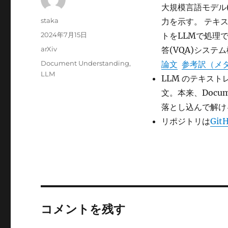
大規模言語モデル(
投
staka
力を示す。 テキ
稿
投
2024年7月15日
トをLLMで処理
者
稿
カ
arXiv
答(VQA)シス
日:
テ
タ
Document Understanding
,
論文
参考訳（メ
ゴ
グ
LLM
LLM のテキス
リ
ー
文。本来、Docum
落とし込んで解け
リポジトリは
Git
コメントを残す