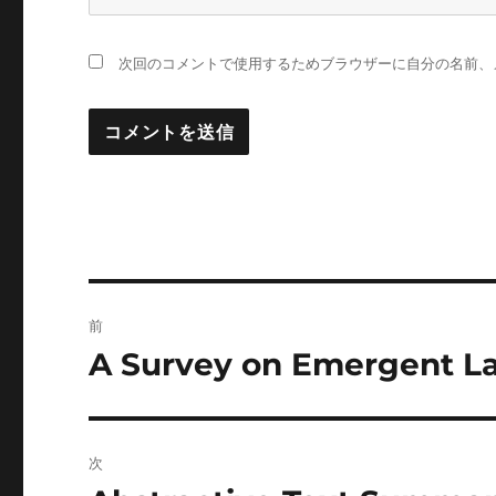
次回のコメントで使用するためブラウザーに自分の名前、
投
前
稿
A Survey on Emergent 
前
の
ナ
投
ビ
稿:
次
ゲ