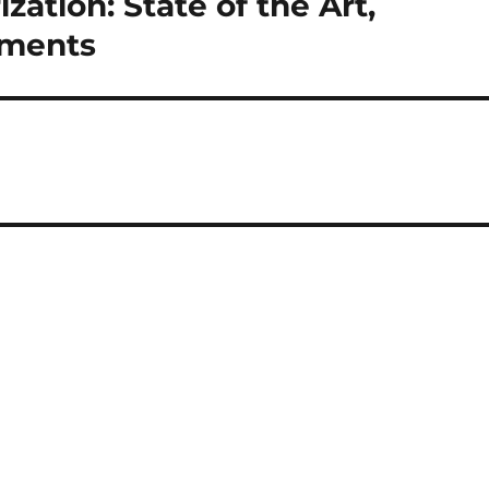
ation: State of the Art,
ements