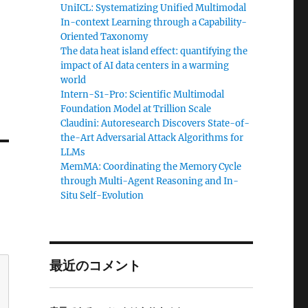
UniICL: Systematizing Unified Multimodal
In-context Learning through a Capability-
Oriented Taxonomy
The data heat island effect: quantifying the
impact of AI data centers in a warming
world
Intern-S1-Pro: Scientific Multimodal
Foundation Model at Trillion Scale
Claudini: Autoresearch Discovers State-of-
the-Art Adversarial Attack Algorithms for
LLMs
MemMA: Coordinating the Memory Cycle
through Multi-Agent Reasoning and In-
Situ Self-Evolution
最近のコメント