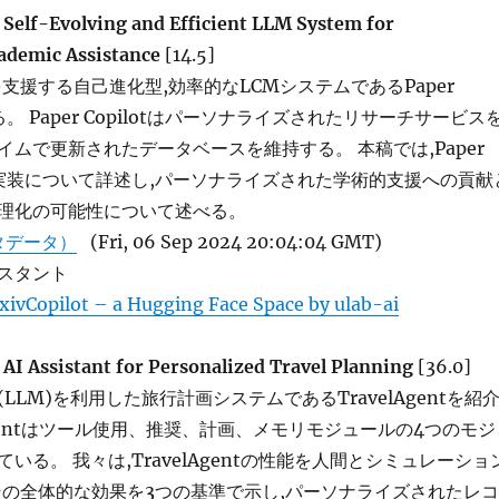
A Self-Evolving and Efficient LLM System for
ademic Assistance
[14.5]
支援する自己進化型,効率的なLCMシステムであるPaper
する。 Paper Copilotはパーソナライズされたリサーチサービス
ムで更新されたデータベースを維持する。 本稿では,Paper
計と実装について詳述し,パーソナライズされた学術的支援への貢献
理化の可能性について述べる。
タデータ）
(Fri, 06 Sep 2024 20:04:04 GMT)
スタント
xivCopilot – a Hugging Face Space by ulab-ai
 AI Assistant for Personalized Travel Planning
[36.0]
LLM)を利用した旅行計画システムであるTravelAgentを紹
lAgentはツール使用、推奨、計画、メモリモジュールの4つのモジ
いる。 我々は,TravelAgentの性能を人間とシミュレーショ
その全体的な効果を3つの基準で示し,パーソナライズされたレコ