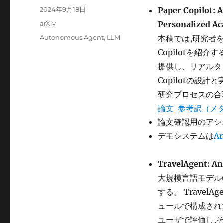
稿
投
2024年9月18日
Paper Copilot: 
者
稿
カ
arXiv
Personalized Ac
日:
テ
タ
Autonomous Agent
,
LLM
本稿では,研究者を
ゴ
グ
Copilotを紹介
リ
ー
提供し、リアルタイ
Copilotの設
研究プロセスの合
論文
参考訳（メ
論文確認用のアシ
デモシステムは
Ar
TravelAgent: An
大規模言語モデル(
する。 Trave
ュールで構成されて
ユーザで評価し,