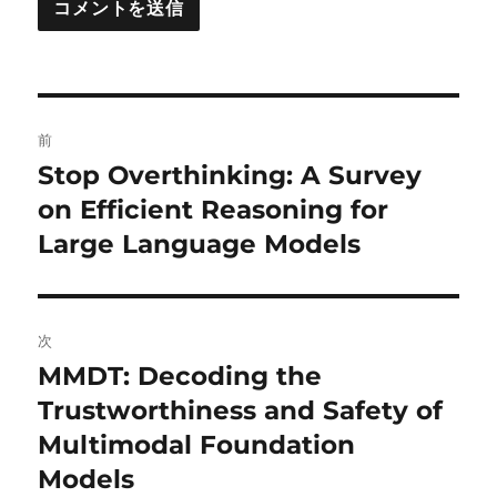
投
前
稿
Stop Overthinking: A Survey
前
の
on Efficient Reasoning for
ナ
投
Large Language Models
ビ
稿:
ゲ
次
ー
MMDT: Decoding the
次
シ
の
Trustworthiness and Safety of
投
ョ
Multimodal Foundation
稿:
Models
ン