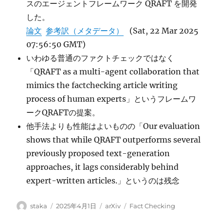
スのエージェントフレームワーク QRAFT を開発
した。
論文
参考訳（メタデータ）
(Sat, 22 Mar 2025
07:56:50 GMT)
いわゆる普通のファクトチェックではなく
「QRAFT as a multi-agent collaboration that
mimics the factchecking article writing
process of human experts」というフレームワ
ークQRAFTの提案。
他手法よりも性能はよいものの「Our evaluation
shows that while QRAFT outperforms several
previously proposed text-generation
approaches, it lags considerably behind
expert-written articles.」というのは残念
投
投
カ
タ
staka
2025年4月1日
arXiv
Fact Checking
稿
稿
テ
グ