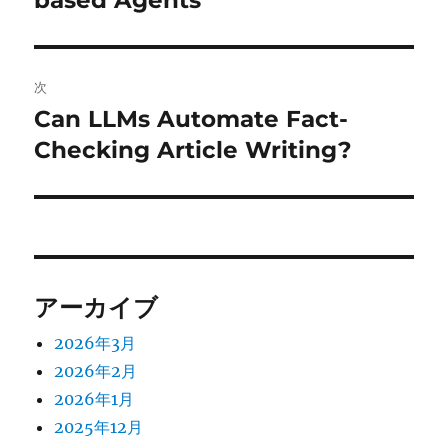
based Agents
ナ
投
ビ
稿:
ゲ
次
Can LLMs Automate Fact-
次
ー
の
Checking Article Writing?
シ
投
稿:
ョ
ン
アーカイブ
2026年3月
2026年2月
2026年1月
2025年12月