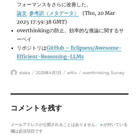
フォーマンスをさらに改善した。
論文
参考訳（メタデータ）
(Thu, 20 Mar
2025 17:59:38 GMT)
overthinkingの防止、効率的な推論に関するサ
ーベイ
リポジトリは
GitHub – Eclipsess/Awesome-
Efficient-Reasoning-LLMs
投
投
カ
タ
staka
2025年4月1日
arXiv
overthinking
,
Survey
稿
稿
テ
グ
者
日:
ゴ
リ
ー
コメントを残す
メールアドレスが公開されることはありません。
※
が付いている
欄は必須項目です