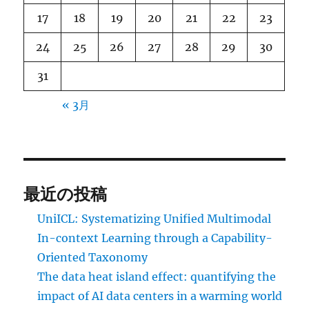
17
18
19
20
21
22
23
24
25
26
27
28
29
30
31
« 3月
最近の投稿
UniICL: Systematizing Unified Multimodal
In-context Learning through a Capability-
Oriented Taxonomy
The data heat island effect: quantifying the
impact of AI data centers in a warming world