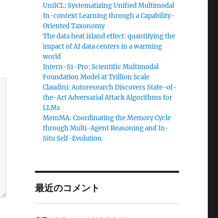
UniICL: Systematizing Unified Multimodal
In-context Learning through a Capability-
Oriented Taxonomy
The data heat island effect: quantifying the
impact of AI data centers in a warming
world
Intern-S1-Pro: Scientific Multimodal
Foundation Model at Trillion Scale
Claudini: Autoresearch Discovers State-of-
the-Art Adversarial Attack Algorithms for
LLMs
MemMA: Coordinating the Memory Cycle
through Multi-Agent Reasoning and In-
Situ Self-Evolution
最近のコメント