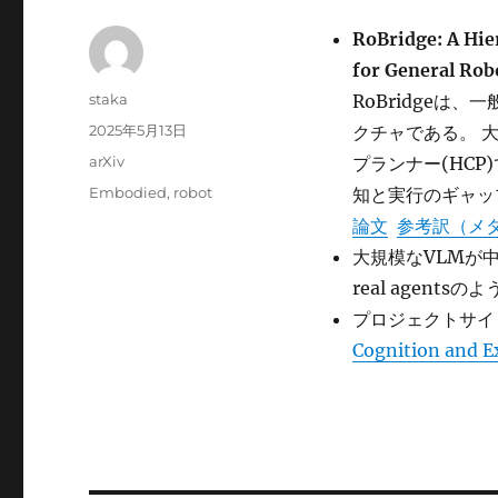
RoBridge: A Hie
for General Rob
投
staka
RoBridge
稿
投
2025年5月13日
クチャである。 
者
稿
カ
arXiv
プランナー(HC
日:
テ
タ
Embodied
,
robot
知と実行のギャッ
ゴ
グ
論文
参考訳（メ
リ
ー
大規模なVLMが中
real agents
プロジェクトサイ
Cognition and E