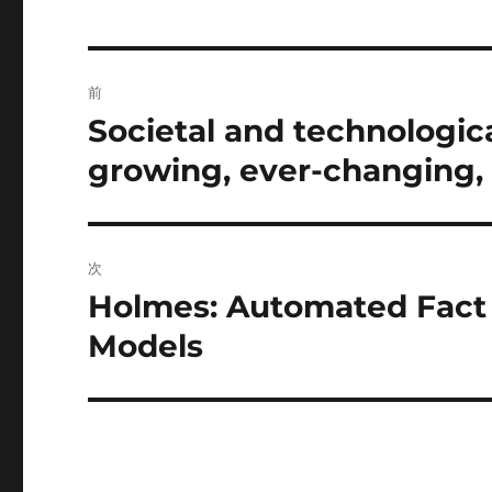
投
前
稿
Societal and technologic
前
の
ナ
growing, ever-changing, 
投
ビ
稿:
ゲ
次
ー
Holmes: Automated Fact
次
の
Models
シ
投
ョ
稿:
ン