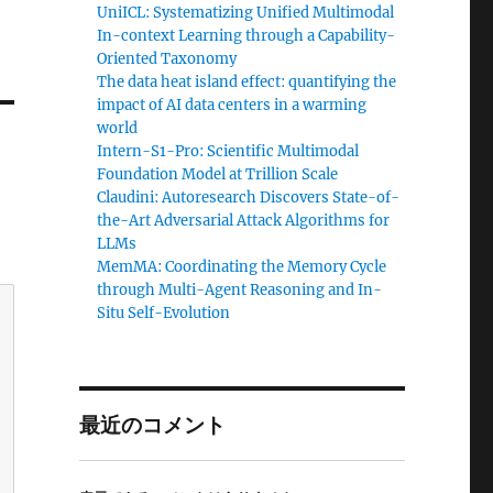
UniICL: Systematizing Unified Multimodal
In-context Learning through a Capability-
Oriented Taxonomy
The data heat island effect: quantifying the
impact of AI data centers in a warming
world
Intern-S1-Pro: Scientific Multimodal
Foundation Model at Trillion Scale
Claudini: Autoresearch Discovers State-of-
the-Art Adversarial Attack Algorithms for
LLMs
MemMA: Coordinating the Memory Cycle
through Multi-Agent Reasoning and In-
Situ Self-Evolution
最近のコメント