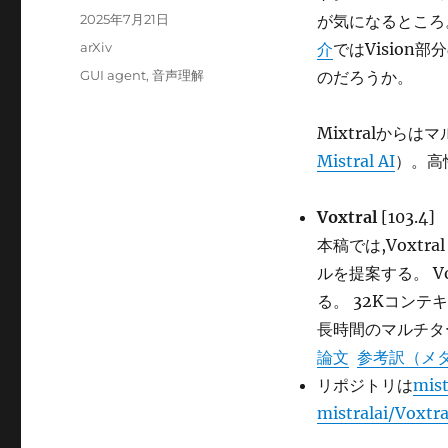
稿
投
2025年7月21日
が気になるところ
者
稿
カ
arXiv
介
ではVisio
日:
テ
タ
GUI agent
,
音声理解
のだろうか。
ゴ
グ
リ
ー
Mixtralから
Mistral AI
）。高性
Voxtral
[103.4]
本稿では,Voxtra
ルを提案する。 V
る。 32Kコン
長時間のマルチタ
論文
参考訳（メ
リポジトリは
mist
mistralai/Voxtr