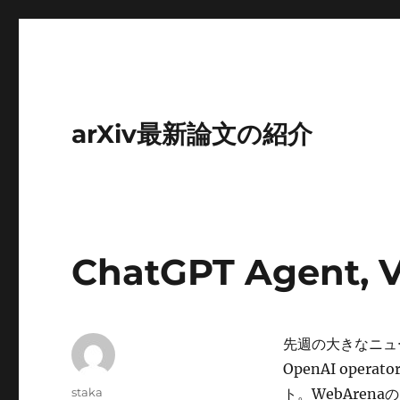
arXiv最新論文の紹介
ChatGPT Agent, V
先週の大きなニュースは
OpenAI opera
投
staka
ト。WebAren