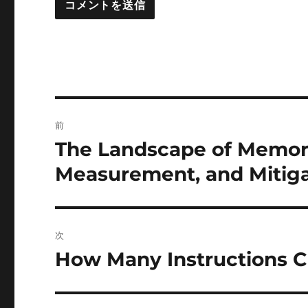
投
前
稿
The Landscape of Memori
前
の
ナ
Measurement, and Mitig
投
ビ
稿:
ゲ
次
ー
How Many Instructions 
次
の
シ
投