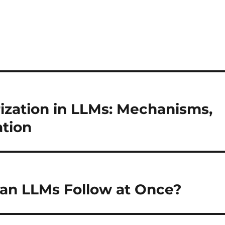
zation in LLMs: Mechanisms,
ation
Can LLMs Follow at Once?