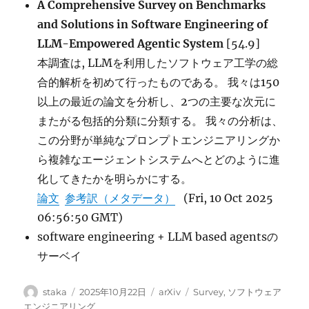
A Comprehensive Survey on Benchmarks
and Solutions in Software Engineering of
LLM-Empowered Agentic System
[54.9]
本調査は, LLMを利用したソフトウェア工学の総
合的解析を初めて行ったものである。 我々は150
以上の最近の論文を分析し、2つの主要な次元に
またがる包括的分類に分類する。 我々の分析は、
この分野が単純なプロンプトエンジニアリングか
ら複雑なエージェントシステムへとどのように進
化してきたかを明らかにする。
論文
参考訳（メタデータ）
(Fri, 10 Oct 2025
06:56:50 GMT)
software engineering + LLM based agentsの
サーベイ
投
投
カ
タ
staka
2025年10月22日
arXiv
Survey
,
ソフトウェア
稿
稿
テ
グ
エンジニアリング