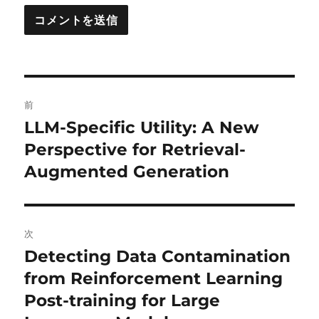
投
前
稿
LLM-Specific Utility: A New
前
の
Perspective for Retrieval-
ナ
投
Augmented Generation
ビ
稿:
ゲ
次
ー
Detecting Data Contamination
次
シ
の
from Reinforcement Learning
投
ョ
Post-training for Large
稿: