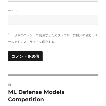
サイト
次回のコメントで使用するためブラウザーに自分の名前、メ
ールアドレス、サイトを保存する。
投
前
稿
ML Defense Models
前
の
Competition
ナ
投