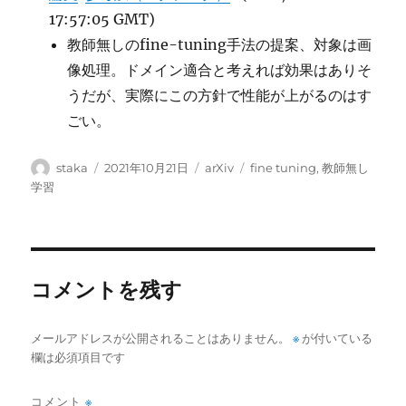
17:57:05 GMT)
教師無しのfine-tuning手法の提案、対象は画
像処理。ドメイン適合と考えれば効果はありそ
うだが、実際にこの方針で性能が上がるのはす
ごい。
投
投
カ
タ
staka
2021年10月21日
arXiv
fine tuning
,
教師無し
稿
稿
テ
グ
学習
者
日:
ゴ
リ
ー
コメントを残す
メールアドレスが公開されることはありません。
※
が付いている
欄は必須項目です
コメント
※