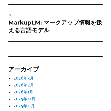
ビ
稿:
ゲ
次
MarkupLM: マークアップ情報を扱
次
ー
の
える言語モデル
シ
投
稿:
ョ
ン
アーカイブ
2026年3月
2026年2月
2026年1月
2025年12月
2025年11月