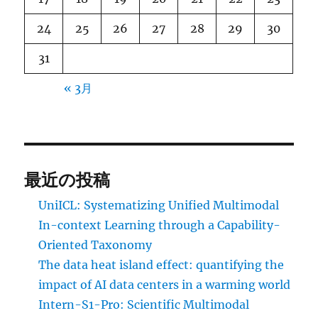
24
25
26
27
28
29
30
31
« 3月
最近の投稿
UniICL: Systematizing Unified Multimodal
In-context Learning through a Capability-
Oriented Taxonomy
The data heat island effect: quantifying the
impact of AI data centers in a warming world
Intern-S1-Pro: Scientific Multimodal