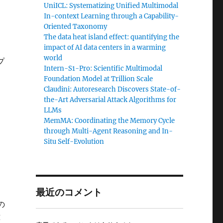
UniICL: Systematizing Unified Multimodal
In-context Learning through a Capability-
Oriented Taxonomy
The data heat island effect: quantifying the
impact of AI data centers in a warming
world
プ
Intern-S1-Pro: Scientific Multimodal
Foundation Model at Trillion Scale
Claudini: Autoresearch Discovers State-of-
the-Art Adversarial Attack Algorithms for
LLMs
MemMA: Coordinating the Memory Cycle
through Multi-Agent Reasoning and In-
Situ Self-Evolution
最近のコメント
の
応