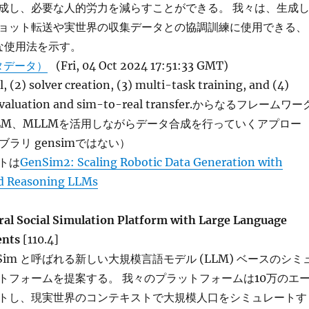
成し、必要な人的労力を減らすことができる。 我々は、生成
ョット転送や実世界の収集データとの協調訓練に使用できる、
望な使用法を示す。
タデータ）
(Fri, 04 Oct 2024 17:51:33 GMT)
, (2) solver creation, (3) multi-task training, and (4)
n evaluation and sim-to-real transfer.からなるフレームワー
LM、MLLMを活用しながらデータ合成を行っていくアプロー
ブラリ gensimではない）
トは
GenSim2: Scaling Robotic Data Generation with
d Reasoning LLMs
al Social Simulation Platform with Large Language
ents
[110.4]
enSim と呼ばれる新しい大規模言語モデル (LLM) ベースのシミ
トフォームを提案する。 我々のプラットフォームは10万のエ
トし、現実世界のコンテキストで大規模人口をシミュレートす