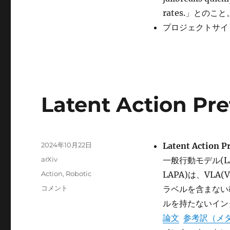
rates.」との
プロジェクトサイ
Latent Action Pre
投
2024年10月22日
Latent Action P
稿
カ
arXiv
一般行動モデル(L
日:
テ
タ
Action
,
Robotic
LAPA)は、VLA(
ゴ
グ
Latent
コメント
ラベルを含まない
リ
Action
ー
ルを持たないイン
Pretraining
論文
参考訳（メ
from