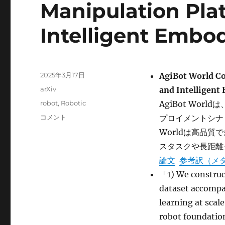
Manipulation Plat
Intelligent Embo
投
2025年3月17日
AgiBot World Co
稿
カ
arXiv
and Intelligen
日:
テ
タ
robot
,
Robotic
AgiBot Wor
ゴ
グ
AgiBot
コメント
プロイメントシナ
リ
World
ー
Worldは高品質
Colosseo:
スタスクや長距離
A
Large-
論文
参考訳（メ
scale
「1) We construct
Manipulation
dataset accompa
Platform
for
learning at 
Scalable
robot foundation
and