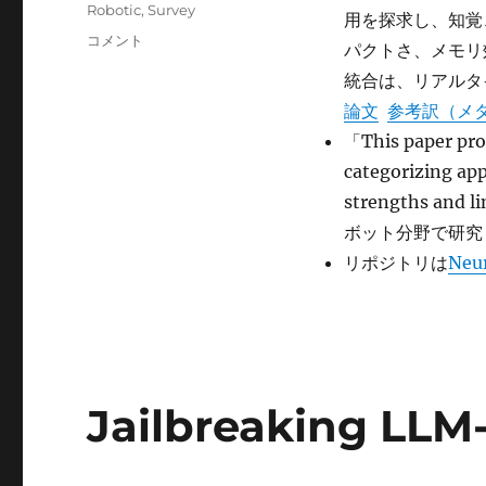
ゴ
グ
Robotic
,
Survey
用を探求し、知覚
リ
Neural
コメント
ー
パクトさ、メモリ
Fields
統合は、リアルタ
in
Robotics:
論文
参考訳（メ
A
「This paper prov
Survey に
categorizing app
strengths and 
ボット分野で研究
リポジトリは
Neur
Jailbreaking LLM