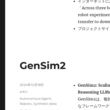
Videos
インターネットに
に
「Across three b
robot experimen
transfer to do
プロジェクトサイ
GenSim2
投
2024年10月18日
GenSim2: Scalin
稿
カ
arXiv
Reasoning LLM
日:
テ
タ
Autonomous Agent
,
GenSim2は
ゴ
グ
Robotic
,
Synthetic data
なフレームワーク
リ