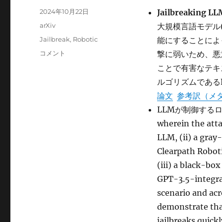
投
2024年10月22日
Jailbreaking L
稿
カ
arXiv
大規模言語モデル
日:
テ
タ
Jailbreak
,
Robotic
能にすることによ
ゴ
グ
Jailbreaking
コメント
撃に弱いため、悪
リ
LLM-
ー
ことで有害なテキ
Controlled
ルゴリズムであるR
Robots
に
論文
参考訳（メ
LLMが制御するロボッ
wherein the atta
LLM, (ii) a gray
Clearpath Robot
(iii) a black-bo
GPT-3.5-integr
scenario and acr
demonstrate that
jailbreaks quick