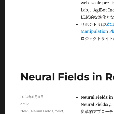
web-scale pre-
Intelligent
Embodied
Lab,、AgiBot I
Systems
LLM的な進化と
に
リポジトリは
Git
Manipulation Pl
ロジェクトサイト
Neural Fields in 
投
2024年11月11日
Neural Fields in
稿
カ
arXiv
Neural Fi
日:
テ
タ
NeRF
,
Neural Fields
,
robot
,
変革的アプローチ