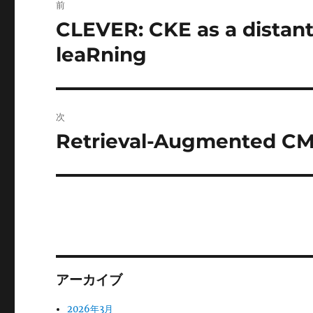
前
稿
CLEVER: CKE as a distant
前
の
ナ
leaRning
投
ビ
稿:
ゲ
次
ー
Retrieval-Augmented C
次
の
シ
投
ョ
稿:
ン
アーカイブ
2026年3月