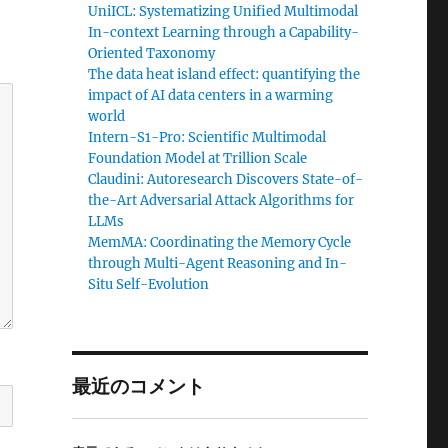
UniICL: Systematizing Unified Multimodal
In-context Learning through a Capability-
Oriented Taxonomy
The data heat island effect: quantifying the
impact of AI data centers in a warming
world
Intern-S1-Pro: Scientific Multimodal
Foundation Model at Trillion Scale
Claudini: Autoresearch Discovers State-of-
the-Art Adversarial Attack Algorithms for
LLMs
MemMA: Coordinating the Memory Cycle
through Multi-Agent Reasoning and In-
Situ Self-Evolution
最近のコメント