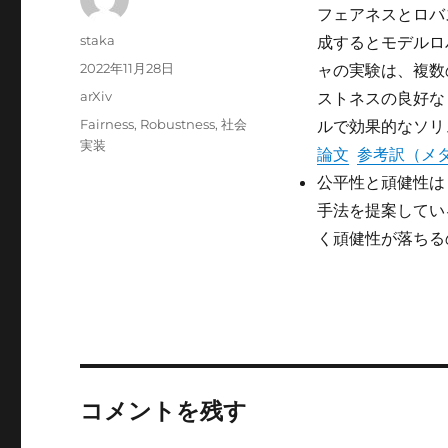
フェアネスとロバ
投
staka
成するとモデルロ
稿
投
2022年11月28日
ャの実験は、複数
者
稿
カ
arXiv
ストネスの良好な
日:
テ
タ
Fairness
,
Robustness
,
社会
ルで効果的なソリ
ゴ
グ
実装
論文
参考訳（メ
リ
ー
公平性と頑健性は
手法を提案してい
く頑健性が落ちる
コメントを残す