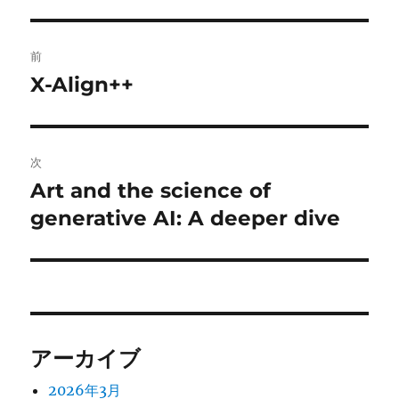
投
前
稿
X-Align++
前
の
ナ
投
ビ
稿:
次
ゲ
Art and the science of
次
の
generative AI: A deeper dive
ー
投
シ
稿:
ョ
ン
アーカイブ
2026年3月