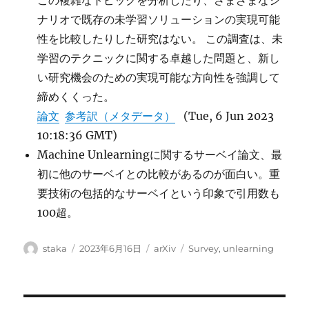
この複雑なトピックを分析したり、さまざまなシ
ナリオで既存の未学習ソリューションの実現可能
性を比較したりした研究はない。 この調査は、未
学習のテクニックに関する卓越した問題と、新し
い研究機会のための実現可能な方向性を強調して
締めくくった。
論文
参考訳（メタデータ）
(Tue, 6 Jun 2023
10:18:36 GMT)
Machine Unlearningに関するサーベイ論文、最
初に他のサーベイとの比較があるのが面白い。重
要技術の包括的なサーベイという印象で引用数も
100超。
投
投
カ
タ
staka
2023年6月16日
arXiv
Survey
,
unlearning
稿
稿
テ
グ
者
日:
ゴ
リ
ー