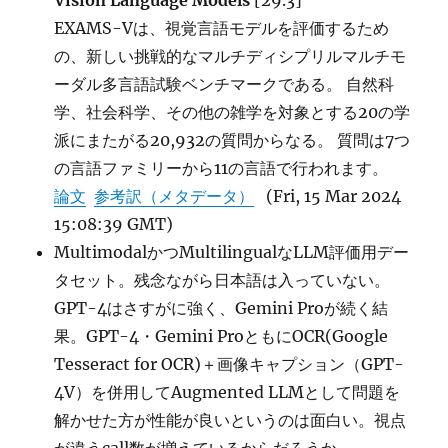
Vision Language Models
[29.3]
EXAMS-Vは、視覚言語モデルを評価するため
の、新しい挑戦的なマルチディシプリルマルチモ
ーダル多言語試験ベンチマークである。 自然科
学、社会科学、その他の雑学を対象とする20の学
派にまたがる20,932の質問からなる。 質問は7つ
の言語ファミリーから11の言語で行われます。
論文
参考訳（メタデータ）
(Fri, 15 Mar 2024
15:08:39 GMT)
MultimodalかつMultilingualなLLM評価用デー
タセット。残念ながら日本語は入っていない。
GPT-4はさすがに強く、Gemini Proが続く結
果。GPT-4・Gemini ProともにOCR(Google
Tesseract for OCR)＋画像キャプション（GPT-
4V）を併用してAugmented LLMとして問題を
解かせた方が性能が良いというのは面白い。視点