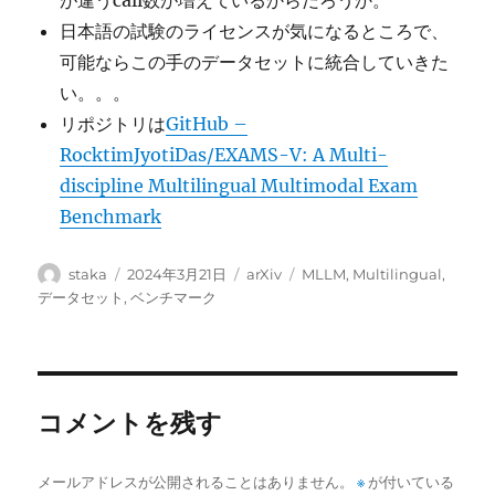
が違うcall数が増えているからだろうか。
日本語の試験のライセンスが気になるところで、
可能ならこの手のデータセットに統合していきた
い。。。
リポジトリは
GitHub –
RocktimJyotiDas/EXAMS-V: A Multi-
discipline Multilingual Multimodal Exam
Benchmark
投
投
カ
タ
staka
2024年3月21日
arXiv
MLLM
,
Multilingual
,
稿
稿
テ
グ
データセット
,
ベンチマーク
者
日:
ゴ
リ
ー
コメントを残す
メールアドレスが公開されることはありません。
※
が付いている