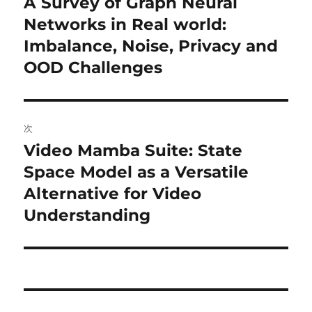
A Survey of Graph Neural
前
の
Networks in Real world:
ナ
投
Imbalance, Noise, Privacy and
ビ
稿:
OOD Challenges
ゲ
ー
次
シ
Video Mamba Suite: State
次
ョ
の
Space Model as a Versatile
投
Alternative for Video
ン
稿:
Understanding