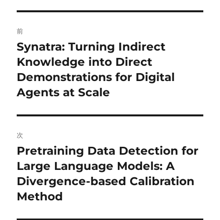
投
前
稿
Synatra: Turning Indirect
前
の
Knowledge into Direct
ナ
投
Demonstrations for Digital
ビ
稿:
Agents at Scale
ゲ
ー
次
シ
Pretraining Data Detection for
次
ョ
の
Large Language Models: A
投
Divergence-based Calibration
ン
稿:
Method