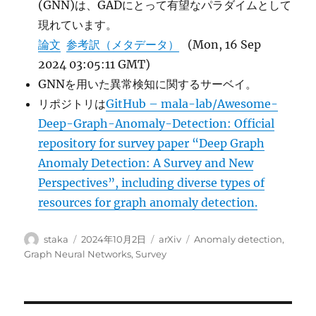
(GNN)は、GADにとって有望なパラダイムとして
現れています。
論文
参考訳（メタデータ）
(Mon, 16 Sep
2024 03:05:11 GMT)
GNNを用いた異常検知に関するサーベイ。
リポジトリは
GitHub – mala-lab/Awesome-
Deep-Graph-Anomaly-Detection: Official
repository for survey paper “Deep Graph
Anomaly Detection: A Survey and New
Perspectives”, including diverse types of
resources for graph anomaly detection.
投
投
カ
タ
staka
2024年10月2日
arXiv
Anomaly detection
,
稿
稿
テ
グ
Graph Neural Networks
,
Survey
者
日:
ゴ
リ
ー